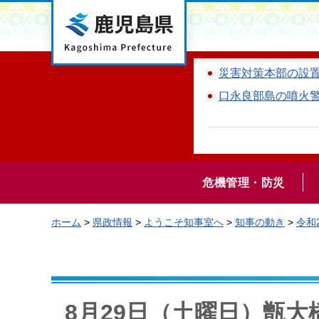
鹿児島県
災害対策本部の設
口永良部島の噴火
危機管理・防災
ホーム
>
県政情報
>
ようこそ知事室へ
>
知事の動き
>
令和
8月29日（土曜日）甑