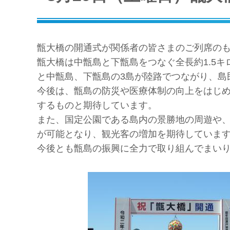
甑大橋の開通式が関係者の皆さまのご列席の
甑大橋は中甑島と下甑島をつなぐ全長約1.5
と中甑島、下甑島の3島が陸路でつながり、島
今後は、甑島の防災や医療体制の向上をはじ
するものと期待しています。
また、国定公園である島内の景勝地の周遊や
が可能となり、観光客の増加を期待していま
今後とも甑島の振興に全力で取り組んでまい