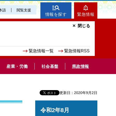
本語
閲覧支援
情報を探す
緊急情報
閉じる
緊急情報一覧
緊急情報RSS
産業・労働
社会基盤
県政情報
更新日：2020年9月2日
令和2年8月