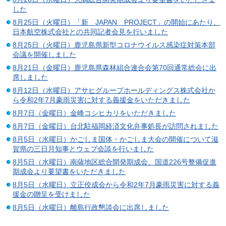
した
8月25日（火曜日）「新 JAPAN PROJECT」の開始にあたり、
日本航空株式会社との共同記者会見を行いました
8月25日（火曜日）鹿児島県新型コロナウイルス感染症対策本部
会議を開催しました
8月21日（金曜日）鹿児島県森林組合連合会第70回通常総会に出
席しました
8月12日（水曜日）アサヒグループホールディングス株式会社か
ら令和2年7月豪雨災害に対する義援金をいただきました
8月7日（金曜日）金峰コシヒカリをいただきました
8月7日（金曜日）台北駐福岡経済文化弁事処長が訪問されました
8月5日（水曜日）かごしま国体・かごしま大会の開催について滋
賀県の三日月知事とウェブ会談を行いました
8月5日（水曜日）南薩地区総合開発期成会、国道226号整備促進
期成会より要望書をいただきました
8月5日（水曜日）立正佼成会から令和2年7月豪雨災害に対する義
援金の贈呈を受けました
8月5日（水曜日）離島行政懇談会に出席しました