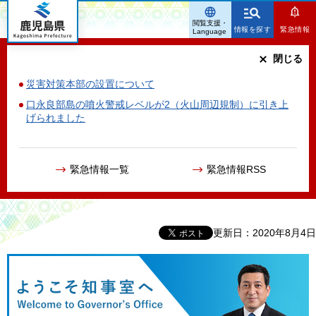
鹿児島県
閲覧支援・
情報を探す
緊急情報
Language
閉じる
災害対策本部の設置について
口永良部島の噴火警戒レベルが2（火山周辺規制）に引き上
げられました
緊急情報一覧
緊急情報RSS
更新日：2020年8月4日