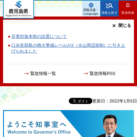
鹿児島県
閲覧支援・
情報を探す
緊急情報
Language
閉じる
災害対策本部の設置について
口永良部島の噴火警戒レベルが2（火山周辺規制）に引き上
げられました
緊急情報一覧
緊急情報RSS
更新日：2022年1月6日