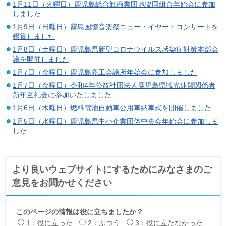
1月11日（火曜日）鹿児島総合卸商業団地協同組合年始会に参加
しました
1月9日（日曜日）霧島国際音楽祭ニュー・イヤー・コンサートを
鑑賞しました
1月8日（土曜日）鹿児島県新型コロナウイルス感染症対策本部会
議を開催しました
1月7日（金曜日）鹿児島商工会議所年始会に参加しました
1月7日（金曜日）令和4年公益社団法人鹿児島県観光連盟関係者
新年互礼会に参加いたしました
1月6日（木曜日）燃料電池自動車公用車納車式を開催しました
1月5日（水曜日）鹿児島県中小企業団体中央会年始会に参加しま
した
より良いウェブサイトにするためにみなさまのご
意見をお聞かせください
このページの情報は役に立ちましたか？
1：役に立った
2：ふつう
3：役に立たなかった