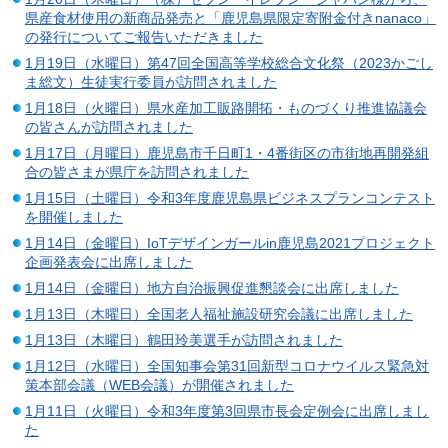
県産食材使用の新商品発売と「鹿児島県限定寄附金付きnanaco」
の発行についてご報告いただきました
1月19日（水曜日）第47回全国高等学校総合文化祭（2023かごし
ま総文）生徒実行委員が訪問されました
1月18日（火曜日）県水産加工販路開拓・ものづくり推進協議会
の皆さんが訪問されました
1月17日（月曜日）鹿児島市千日町1・4番街区の市街地再開発組
合の皆さまが県庁を訪問されました
1月15日（土曜日）令和3年度鹿児島県ビジネスプランコンテスト
を開催しました
1月14日（金曜日）IoTデザインガールin鹿児島2021プロジェクト
企画発表会に出席しました
1月14日（金曜日）地方自治振興促進懇談会に出席しました
1月13日（木曜日）全国老人福祉施設研究会議に出席しました
1月13日（木曜日）鶴田玲美選手が訪問されました
1月12日（水曜日）全国知事会第31回新型コロナウイルス緊急対
策本部会議（WEB会議）が開催されました
1月11日（火曜日）令和3年度第3回県市長会定例会に出席しまし
た