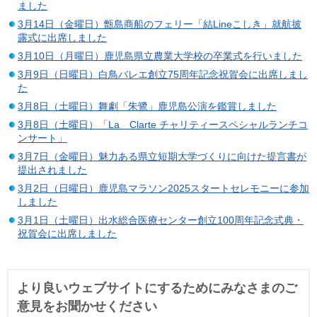
ました
3月14日（金曜日）甑島商船のフェリー「結Lineこしき」就航披
露式に出席しました
3月10日（月曜日）鹿児島県立農業大学校の卒業式を行いました
3月9日（日曜日）白鳥バレエ創立75周年記念祝賀会に出席しまし
た
3月8日（土曜日）舞劇「朱鷺」鹿児島公演を鑑賞しました
3月8日（土曜日）「La Clarte チャリティースペシャルランチコ
ンサート」
3月7日（金曜日）魅力ある県立短期大学づくりに向けた提言書が
提出されました
3月2日（日曜日）鹿児島マラソン2025スタートセレモニーに参加
しました
3月1日（土曜日）出水総合医療センター創立100周年記念式典・
祝賀会に出席しました
より良いウェブサイトにするためにみなさまのご
意見をお聞かせください