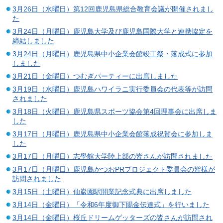
3月26日（水曜日）第12回鹿児島県総合教育会議が開催されまし
た
3月24日（月曜日）鹿児島大学及び鹿児島国際大学と連携協定を
締結しました
3月24日（月曜日）鹿児島県中小企業会館竣工祭・落成式に参加
しました
3月21日（金曜日）つむぎパーティーに出席しました
3月19日（水曜日）鹿児島ハワイラニ実行委員会の代表等が訪問
されました
3月18日（火曜日）鹿児島県スポーツ協会第4回理事会に出席しま
した
3月17日（月曜日）鹿児島県中小企業会館落成祝賀会に参加しま
した
3月17日（月曜日）志學館大学陸上部の皆さんが訪問されました
3月17日（月曜日）鹿児島かつおPRプロジェクト委員会の皆様が
訪問されました
3月15日（土曜日）仙巌園駅開業記念式典に出席しました
3月14日（金曜日）「令和6年度御下賜金伝達式」を行いました
3月14日（金曜日）桜丘ドリームゲッターズの皆さんが訪問され