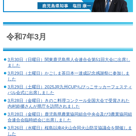
令和7年3月
3月30日（日曜日）関東鹿児島県人会連合会第51回大会に出席し
ました
3月29日（土曜日）かごしま茶日本一達成記念感謝祭に参加しま
した
3月29日（土曜日）2025JR九州CUPちびっこサッカーフェスティ
バル会式に出席しました
3月28日（金曜日）きのこ料理コンクール全国大会で受賞された
内村鈴梛さんが県庁を訪問されました
3月28日（金曜日）鹿児島県農業協同組合中央会及び3農業協同組
合連合会臨時総会に出席しました
3月26日（水曜日）桜島以南4火山合同火山防災協議会を開催しま
した