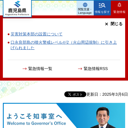
鹿児島県
閲覧支援・
情報を探す
緊急情報
Language
閉じる
災害対策本部の設置について
口永良部島の噴火警戒レベルが2（火山周辺規制）に引き上
げられました
緊急情報一覧
緊急情報RSS
更新日：2025年3月6日