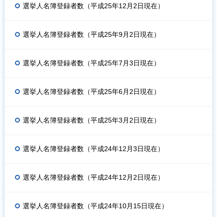
選挙人名簿登録者数（平成25年12月2日現在）
選挙人名簿登録者数（平成25年9月2日現在）
選挙人名簿登録者数（平成25年7月3日現在）
選挙人名簿登録者数（平成25年6月2日現在）
選挙人名簿登録者数（平成25年3月2日現在）
選挙人名簿登録者数（平成24年12月3日現在）
選挙人名簿登録者数（平成24年12月2日現在）
選挙人名簿登録者数（平成24年10月15日現在）