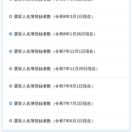
選挙人名簿登録者数（令和8年3月1日現在）
選挙人名簿登録者数（令和8年1月26日現在）
選挙人名簿登録者数（令和7年12月1日現在）
選挙人名簿登録者数（令和7年11月20日現在）
選挙人名簿登録者数（令和7年9月1日現在）
選挙人名簿登録者数（令和7年7月2日現在）
選挙人名簿登録者数（令和7年6月1日現在）