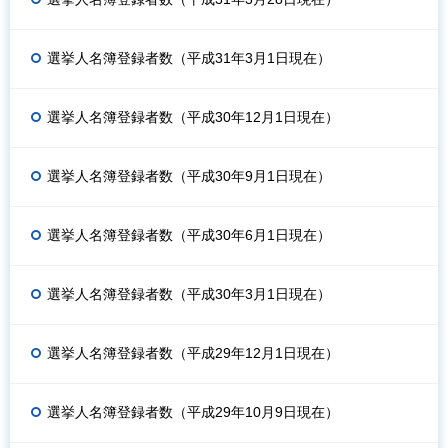
選挙人名簿登録者数（平成31年3月1日現在）
選挙人名簿登録者数（平成30年12月1日現在）
選挙人名簿登録者数（平成30年9月1日現在）
選挙人名簿登録者数（平成30年6月1日現在）
選挙人名簿登録者数（平成30年3月1日現在）
選挙人名簿登録者数（平成29年12月1日現在）
選挙人名簿登録者数（平成29年10月9日現在）