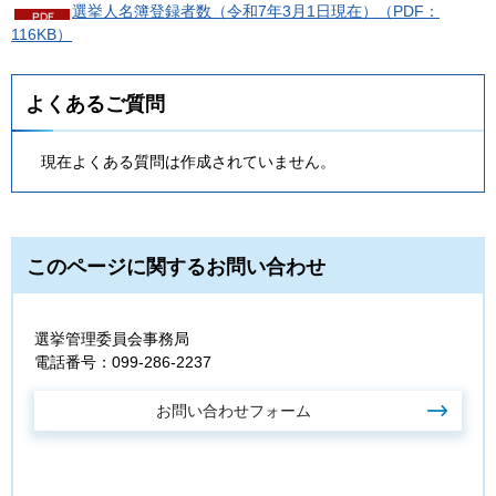
選挙人名簿登録者数（令和7年3月1日現在）（PDF：
116KB）
よくあるご質問
現在よくある質問は作成されていません。
このページに関するお問い合わせ
選挙管理委員会事務局
電話番号：099-286-2237