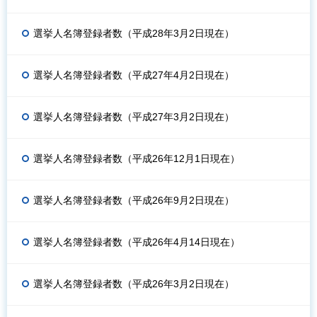
選挙人名簿登録者数（平成28年3月2日現在）
選挙人名簿登録者数（平成27年4月2日現在）
選挙人名簿登録者数（平成27年3月2日現在）
選挙人名簿登録者数（平成26年12月1日現在）
選挙人名簿登録者数（平成26年9月2日現在）
選挙人名簿登録者数（平成26年4月14日現在）
選挙人名簿登録者数（平成26年3月2日現在）