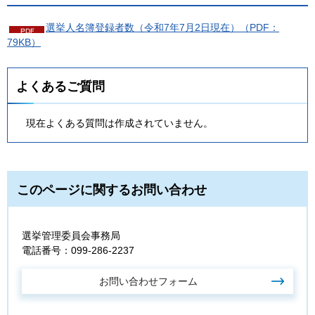
選挙人名簿登録者数（令和7年7月2日現在）（PDF：
79KB）
よくあるご質問
現在よくある質問は作成されていません。
このページに関するお問い合わせ
選挙管理委員会事務局
電話番号：099-286-2237