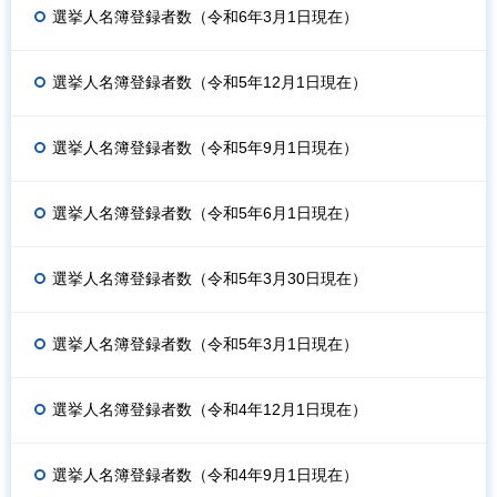
選挙人名簿登録者数（令和6年3月1日現在）
選挙人名簿登録者数（令和5年12月1日現在）
選挙人名簿登録者数（令和5年9月1日現在）
選挙人名簿登録者数（令和5年6月1日現在）
選挙人名簿登録者数（令和5年3月30日現在）
選挙人名簿登録者数（令和5年3月1日現在）
選挙人名簿登録者数（令和4年12月1日現在）
選挙人名簿登録者数（令和4年9月1日現在）