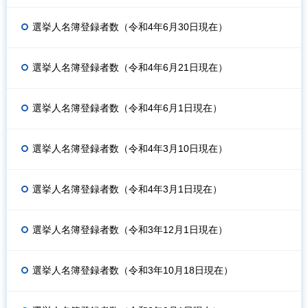
選挙人名簿登録者数（令和4年6月30日現在）
選挙人名簿登録者数（令和4年6月21日現在）
選挙人名簿登録者数（令和4年6月1日現在）
選挙人名簿登録者数（令和4年3月10日現在）
選挙人名簿登録者数（令和4年3月1日現在）
選挙人名簿登録者数（令和3年12月1日現在）
選挙人名簿登録者数（令和3年10月18日現在）