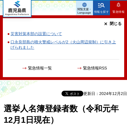
鹿児島県
閲覧支援・
情報を探す
緊急情報
Language
閉じる
災害対策本部の設置について
口永良部島の噴火警戒レベルが2（火山周辺規制）に引き上
げられました
緊急情報一覧
緊急情報RSS
更新日：2024年12月2日
選挙人名簿登録者数（令和元年
12月1日現在）