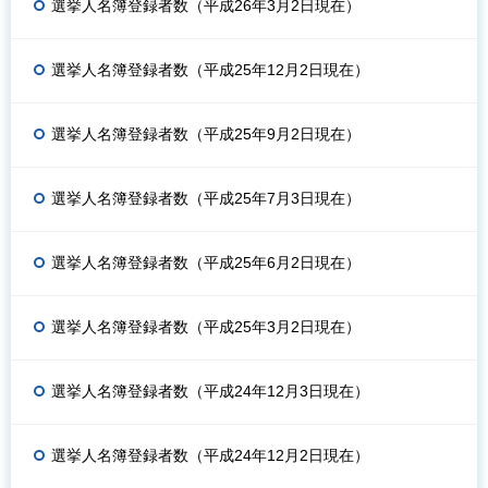
選挙人名簿登録者数（平成26年3月2日現在）
選挙人名簿登録者数（平成25年12月2日現在）
選挙人名簿登録者数（平成25年9月2日現在）
選挙人名簿登録者数（平成25年7月3日現在）
選挙人名簿登録者数（平成25年6月2日現在）
選挙人名簿登録者数（平成25年3月2日現在）
選挙人名簿登録者数（平成24年12月3日現在）
選挙人名簿登録者数（平成24年12月2日現在）