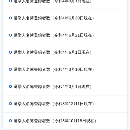
選挙人名簿登録者数（令和4年9月1日現在）
選挙人名簿登録者数（令和4年6月30日現在）
選挙人名簿登録者数（令和4年6月21日現在）
選挙人名簿登録者数（令和4年6月1日現在）
選挙人名簿登録者数（令和4年3月10日現在）
選挙人名簿登録者数（令和4年3月1日現在）
選挙人名簿登録者数（令和3年12月1日現在）
選挙人名簿登録者数（令和3年10月18日現在）