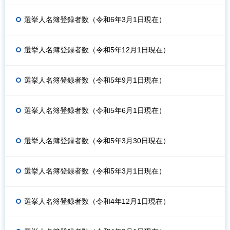
選挙人名簿登録者数（令和6年3月1日現在）
選挙人名簿登録者数（令和5年12月1日現在）
選挙人名簿登録者数（令和5年9月1日現在）
選挙人名簿登録者数（令和5年6月1日現在）
選挙人名簿登録者数（令和5年3月30日現在）
選挙人名簿登録者数（令和5年3月1日現在）
選挙人名簿登録者数（令和4年12月1日現在）