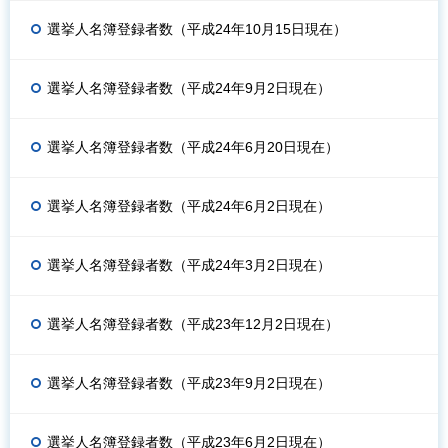
選挙人名簿登録者数（平成24年10月15日現在）
選挙人名簿登録者数（平成24年9月2日現在）
選挙人名簿登録者数（平成24年6月20日現在）
選挙人名簿登録者数（平成24年6月2日現在）
選挙人名簿登録者数（平成24年3月2日現在）
選挙人名簿登録者数（平成23年12月2日現在）
選挙人名簿登録者数（平成23年9月2日現在）
選挙人名簿登録者数（平成23年6月2日現在）