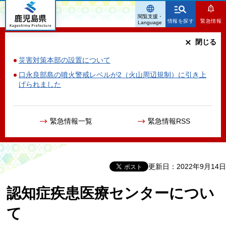
鹿児島県
閲覧支援・
情報を探す
緊急情報
Language
閉じる
災害対策本部の設置について
口永良部島の噴火警戒レベルが2（火山周辺規制）に引き上
げられました
緊急情報一覧
緊急情報RSS
更新日：2022年9月14日
認知症疾患医療センターについ
て