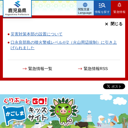
鹿児島県
閲覧支援・
情報を探す
緊急情報
Language
閉じる
災害対策本部の設置について
口永良部島の噴火警戒レベルが2（火山周辺規制）に引き上
げられました
緊急情報一覧
緊急情報RSS