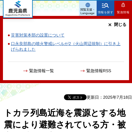
鹿児島県
閲覧支援・
情報を探す
緊急情報
Language
閉じる
災害対策本部の設置について
口永良部島の噴火警戒レベルが2（火山周辺規制）に引き上
げられました
緊急情報一覧
緊急情報RSS
更新日：2025年7月18日
トカラ列島近海を震源とする地
震により避難されている方・被