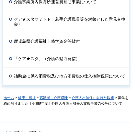
介護事業所内保育所運営費補助事業について
ケア★スタサミット（若手介護職員等を対象とした意見交換
会）
鹿児島県介護福祉士修学資金等貸付
「ケア★スタ」（介護の魅力発信）
補助金に係る消費税及び地方消費税の仕入控除税額について
ホーム
>
健康・福祉
>
高齢者・介護保険
>
介護人材確保に向けた取組
> 募集を
締め切りました【令和8年度】外国人介護人材受入支援事業の公募について