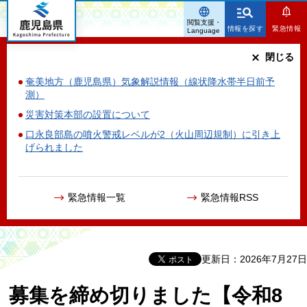
鹿児島県
閲覧支援・
情報を探す
緊急情報
Language
閉じる
奄美地方（鹿児島県）気象解説情報（線状降水帯半日前予
測）
災害対策本部の設置について
口永良部島の噴火警戒レベルが2（火山周辺規制）に引き上
げられました
緊急情報一覧
緊急情報RSS
更新日：2026年7月27日
募集を締め切りました【令和8