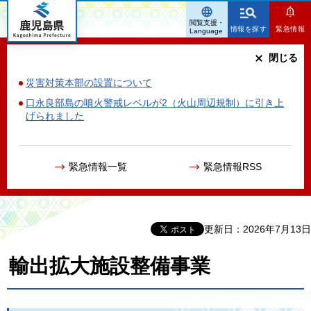
鹿児島県
閲覧支援・
情報を探す
緊急情報
Language
閉じる
災害対策本部の設置について
口永良部島の噴火警戒レベルが2（火山周辺規制）に引き上
げられました
緊急情報一覧
緊急情報RSS
更新日：2026年7月13日
輸出拡大施設整備事業