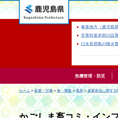
鹿児島県
奄美地方（鹿児島
災害対策本部の設
口永良部島の噴火
危機管理・防災
ホーム
>
産業・労働
>
食・農業
>
畜産
>
家畜衛生に関する
かごしま畜コミ・イン