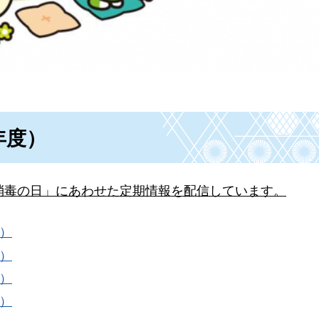
年度）
斉消毒の日」にあわせた定期情報を配信しています。
B）
B）
B）
B）