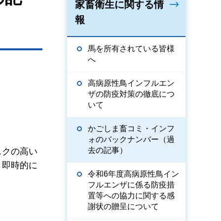
家畜衛生に関する情
報
馬を所有されている皆様
へ
高病原性鳥インフルエン
ザの防疫対策の徹底につ
いて
かごしま畜コミ・インフ
ォのバックナンバー（過
去の記事）
スクの高い
，即時的に
令和6年度高病原性鳥イン
フルエンザに係る防疫措
置等への協力に関する感
謝状の贈呈について