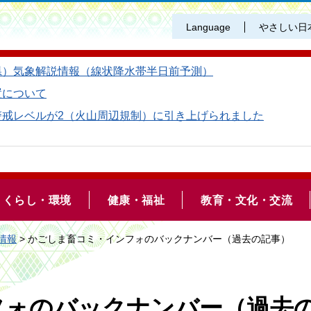
Language
やさしい日
県）気象解説情報（線状降水帯半日前予測）
置について
警戒レベルが2（火山周辺規制）に引き上げられました
くらし・環境
健康・福祉
教育・文化・交流
情報
> かごしま畜コミ・インフォのバックナンバー（過去の記事）
フォのバックナンバー（過去