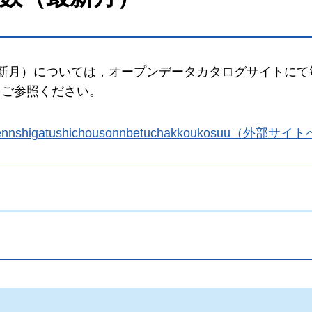
新月）については，オープンデータカタログサイトにて
をご参照ください。
eiwagonennshigatushichousonnbetuchakkoukosuu（外
。