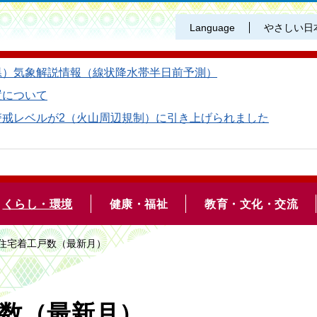
Language
やさしい日
県）気象解説情報（線状降水帯半日前予測）
置について
警戒レベルが2（火山周辺規制）に引き上げられました
くらし・環境
健康・福祉
教育・文化・交流
別住宅着工戸数（最新月）
数（最新月）