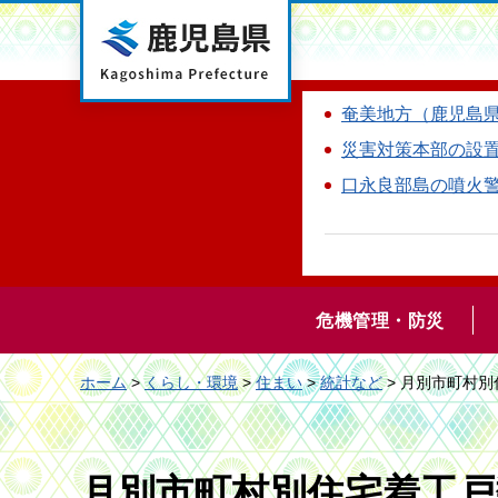
鹿児島県
奄美地方（鹿児島
災害対策本部の設
口永良部島の噴火
危機管理・防災
ホーム
>
くらし・環境
>
住まい
>
統計など
> 月別市町村
月別市町村別住宅着工戸