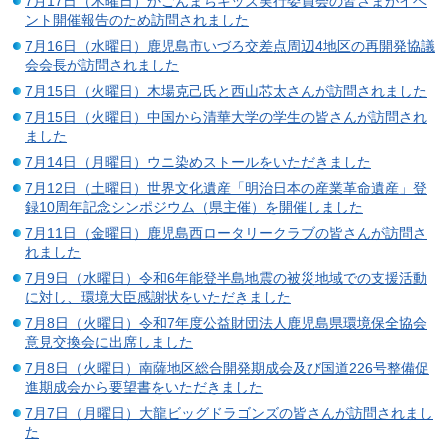
7月17日（木曜日）かごんまちキッズ実行委員会の皆さまがイベ
ント開催報告のため訪問されました
7月16日（水曜日）鹿児島市いづろ交差点周辺4地区の再開発協議
会会長が訪問されました
7月15日（火曜日）木場克己氏と西山芯太さんが訪問されました
7月15日（火曜日）中国から清華大学の学生の皆さんが訪問され
ました
7月14日（月曜日）ウニ染めストールをいただきました
7月12日（土曜日）世界文化遺産「明治日本の産業革命遺産」登
録10周年記念シンポジウム（県主催）を開催しました
7月11日（金曜日）鹿児島西ロータリークラブの皆さんが訪問さ
れました
7月9日（水曜日）令和6年能登半島地震の被災地域での支援活動
に対し、環境大臣感謝状をいただきました
7月8日（火曜日）令和7年度公益財団法人鹿児島県環境保全協会
意見交換会に出席しました
7月8日（火曜日）南薩地区総合開発期成会及び国道226号整備促
進期成会から要望書をいただきました
7月7日（月曜日）大龍ビッグドラゴンズの皆さんが訪問されまし
た