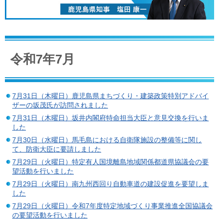
令和7年7月
7月31日（木曜日）鹿児島県まちづくり・建築政策特別アドバイ
ザーの坂茂氏が訪問されました
7月31日（木曜日）坂井内閣府特命担当大臣と意見交換を行いま
した
7月30日（水曜日）馬毛島における自衛隊施設の整備等に関し
て、防衛大臣に要請しました
7月29日（火曜日）特定有人国境離島地域関係都道県協議会の要
望活動を行いました
7月29日（火曜日）南九州西回り自動車道の建設促進を要望しま
した
7月29日（火曜日）令和7年度特定地域づくり事業推進全国協議会
の要望活動を行いました