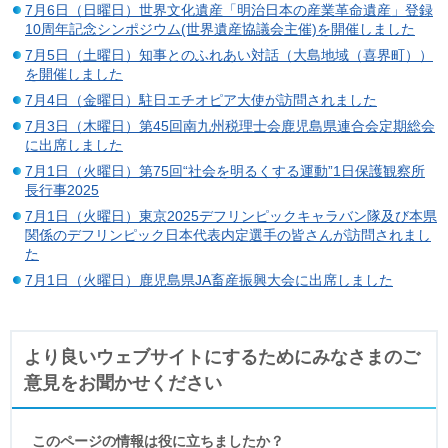
7月6日（日曜日）世界文化遺産「明治日本の産業革命遺産」登録
10周年記念シンポジウム(世界遺産協議会主催)を開催しました
7月5日（土曜日）知事とのふれあい対話（大島地域（喜界町））
を開催しました
7月4日（金曜日）駐日エチオピア大使が訪問されました
7月3日（木曜日）第45回南九州税理士会鹿児島県連合会定期総会
に出席しました
7月1日（火曜日）第75回“社会を明るくする運動”1日保護観察所
長行事2025
7月1日（火曜日）東京2025デフリンピックキャラバン隊及び本県
関係のデフリンピック日本代表内定選手の皆さんが訪問されまし
た
7月1日（火曜日）鹿児島県JA畜産振興大会に出席しました
より良いウェブサイトにするためにみなさまのご
意見をお聞かせください
このページの情報は役に立ちましたか？