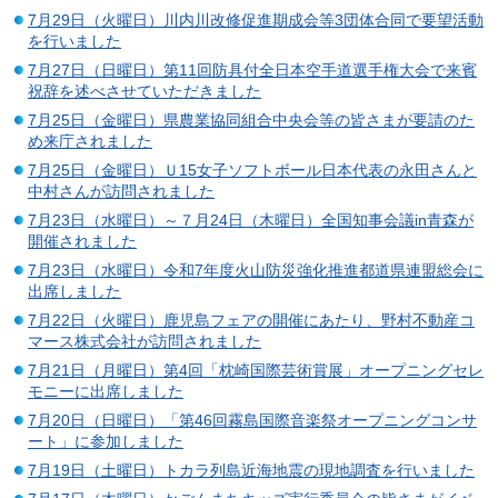
7月29日（火曜日）川内川改修促進期成会等3団体合同で要望活動
を行いました
7月27日（日曜日）第11回防具付全日本空手道選手権大会で来賓
祝辞を述べさせていただきました
7月25日（金曜日）県農業協同組合中央会等の皆さまが要請のた
め来庁されました
7月25日（金曜日）Ｕ15女子ソフトボール日本代表の永田さんと
中村さんが訪問されました
7月23日（水曜日）～７月24日（木曜日）全国知事会議in青森が
開催されました
7月23日（水曜日）令和7年度火山防災強化推進都道県連盟総会に
出席しました
7月22日（火曜日）鹿児島フェアの開催にあたり、野村不動産コ
マース株式会社が訪問されました
7月21日（月曜日）第4回「枕崎国際芸術賞展」オープニングセレ
モニーに出席しました
7月20日（日曜日）「第46回霧島国際音楽祭オープニングコンサ
ート」に参加しました
7月19日（土曜日）トカラ列島近海地震の現地調査を行いました