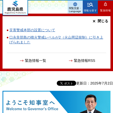
鹿児島県
閲覧支援・
情報を探す
緊急情報
Language
閉じる
災害警戒本部の設置について
口永良部島の噴火警戒レベルが2（火山周辺規制）に引き上
げられました
緊急情報一覧
緊急情報RSS
更新日：2025年7月2日