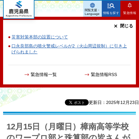
鹿児島県
閲覧支援・
情報を探す
緊急情報
Language
閉じる
災害対策本部の設置について
口永良部島の噴火警戒レベルが2（火山周辺規制）に引き上
げられました
緊急情報一覧
緊急情報RSS
更新日：2025年12月23日
12月15日（月曜日）樟南高等学校
のワープロ部と珠算部の皆さんが