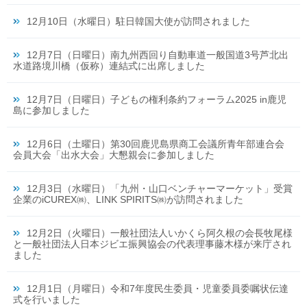
12月10日（水曜日）駐日韓国大使が訪問されました
12月7日（日曜日）南九州西回り自動車道一般国道3号芦北出
水道路境川橋（仮称）連結式に出席しました
12月7日（日曜日）子どもの権利条約フォーラム2025 in鹿児
島に参加しました
12月6日（土曜日）第30回鹿児島県商工会議所青年部連合会
会員大会「出水大会」大懇親会に参加しました
12月3日（水曜日）「九州・山口ベンチャーマーケット」受賞
企業のiCUREX㈱、LINK SPIRITS㈱が訪問されました
12月2日（火曜日）一般社団法人いかくら阿久根の会長牧尾様
と一般社団法人日本ジビエ振興協会の代表理事藤木様が来庁され
ました
12月1日（月曜日）令和7年度民生委員・児童委員委嘱状伝達
式を行いました