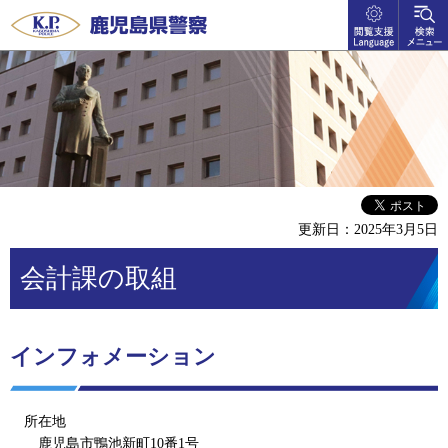
閲覧支
検索メ
鹿児島県警察
援
ニュー
language
更新日：2025年3月5日
会計課の取組
インフォメーション
所在地
鹿児島市鴨池新町10番1号