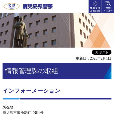
閲覧支
検索メ
鹿児島県警察
援
ニュー
language
更新日：2025年2月1日
情報管理課の取組
インフォーメーション
所在地
鹿児島市鴨池新町10番1号