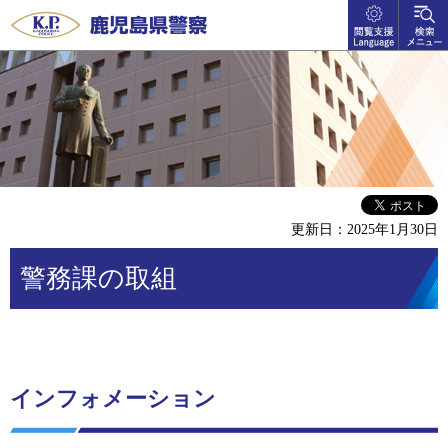
閲覧支
検索メ
鹿児島県警察
援
ニュー
language
更新日：2025年1月30日
警務課の取組
インフォメーション