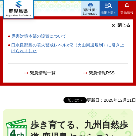
鹿児島県
閲覧支援・
情報を探す
緊急情報
Language
閉じる
災害対策本部の設置について
口永良部島の噴火警戒レベルが2（火山周辺規制）に引き上
げられました
緊急情報一覧
緊急情報RSS
更新日：2025年12月11日
歩き育てる、九州自然歩