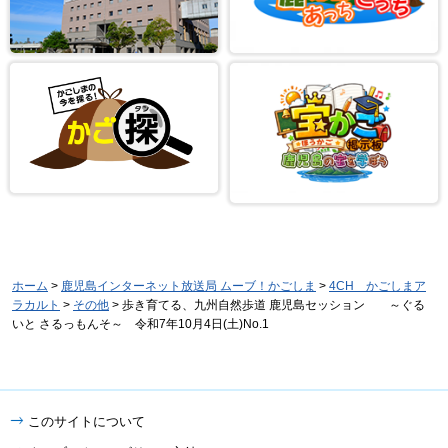
ホーム
>
鹿児島インターネット放送局 ムーブ！かごしま
>
4CH かごしまア
ラカルト
>
その他
> 歩き育てる、九州自然歩道 鹿児島セッション ～ぐる
いと さるっもんそ～ 令和7年10月4日(土)No.1
このサイトについて