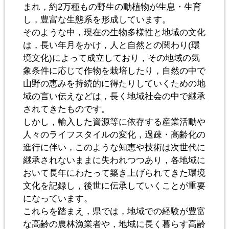
まれ，約2万種もの野生の動植物が生息・生育
し，豊富な生態系を形成しています。
そのような中，現在の生物多様性と地域の文化
は，長い年月をかけ，人と自然との関わり(環
境文化)によって成立しており，その地域の気
象条件に応じて作物を栽培したり，自然の中で
山野の恵みを持続的に得たりしていくための地
域の言い伝えなどは，長く地域社会の中で継承
されてきたものです。
しかし，輸入した資源等に依存する産業活動や
人々のライフスタイルの変化，過疎・高齢化の
進行に伴い，このような知恵や技術は次世代に
継承されないままに失われつつあり，各地域に
おいて長年にわたって築き上げられてきた環境
文化を記録し，後世に伝承していくことが重要
になっています。
これらを踏まえ，県では，地域での経験が豊富
な高齢の農林漁業者や，地域に長く暮らす高齢