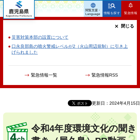
鹿児島県
閲覧支援・
情報を探す
緊急情報
Language
閉じる
災害対策本部の設置について
口永良部島の噴火警戒レベルが2（火山周辺規制）に引き上
げられました
緊急情報一覧
緊急情報RSS
更新日：2024年4月15日
令和4年度環境文化の聞き