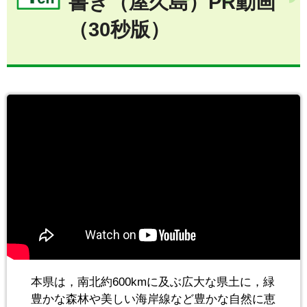
書き（屋久島）PR動画
（30秒版）
本県は，南北約600kmに及ぶ広大な県土に，緑
豊かな森林や美しい海岸線など豊かな自然に恵