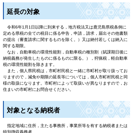
延長の対象
令和6年1月1日以降に到来する，地方税法又は鹿児島県税条例に
定める県税の全ての税目に係る申告，申請，請求，届出その他書類
の提出（審査請求に関するものを除く。）又は納付若しくは納入に
関する期限。
なお，自動車税の環境性能割，自動車税の種別割（賦課期日後に
納税義務が発生したものに係るものに限る。），狩猟税，軽自動車
税の環境性能割を除きます。
また，個人県民税は，市町村民税と一緒に市町村が取り扱ってお
りますので，減免や期限の延長等については，個人市町村民税と同
様の取扱になります。市町村によって取扱いが異なりますので，お
住まいの市町村にお問合せください。
対象となる納税者
指定地域に住所，主たる事務所，事業所等を有する納税者または
特別徴収義務者