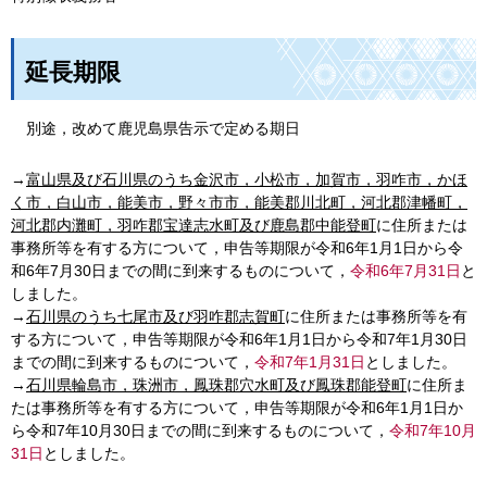
延長期限
別途，改めて鹿児島県告示で定める期日
→
富山県及び石川県のうち金沢市，小松市，加賀市，羽咋市，かほ
く市，白山市，能美市，野々市市，能美郡川北町，河北郡津幡町，
河北郡内灘町，羽咋郡宝達志水町及び鹿島郡中能登町
に住所または
事務所等を有する方について，申告等期限が令和6年1月1日から令
和6年7月30日までの間に到来するものについて，
令和6年7月31日
と
しました。
→
石川県のうち七尾市及び羽咋郡志賀町
に住所または事務所等を有
する方について，申告等期限が令和6年1月1日から令和7年1月30日
までの間に到来するものについて，
令和7年1月31日
としました。
→
石川県輪島市，珠洲市，鳳珠郡穴水町及び鳳珠郡能登町
に住所ま
たは事務所等を有する方について，申告等期限が令和6年1月1日か
ら令和7年10月30日までの間に到来するものについて，
令和7年10月
31日
としました。