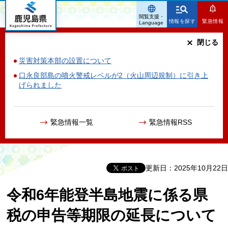
鹿児島県
閲覧支援・
情報を探す
緊急情報
Language
閉じる
災害対策本部の設置について
口永良部島の噴火警戒レベルが2（火山周辺規制）に引き上
げられました
緊急情報一覧
緊急情報RSS
更新日：2025年10月22日
令和6年能登半島地震に係る県
税の申告等期限の延長について