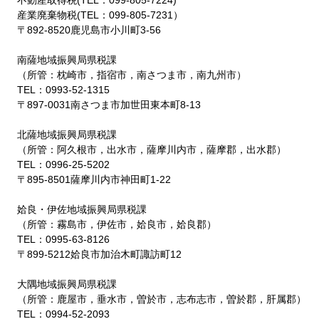
産業廃棄物税(TEL：099-805-7231）
〒892-8520
鹿児島市小川町3-56
南薩地域振興局県税課
（所管：枕崎市，指宿市，南さつま市，南九州市）
TEL：0993-52-1315
〒897-0031南さつま市加世田東本町8-13
北薩地域振興局県税課
（所管：阿久根市，出水市，薩摩川内市，薩摩郡，出水郡）
TEL：0996-25-5202
〒895-8501薩摩川内市神田町1-22
姶良・伊佐地域振興局県税課
（所管：霧島市，伊佐市，姶良市，姶良郡）
TEL：0995-63-8126
〒899-5212姶良市加治木町諏訪町12
大隅地域振興局県税課
（所管：鹿屋市，垂水市，曽於市，志布志市，曽於郡，肝属郡）
TEL：0994-52-2093