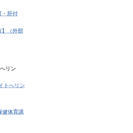
町・肝付
市】（外部
へリン
イトへリン
保健体育講