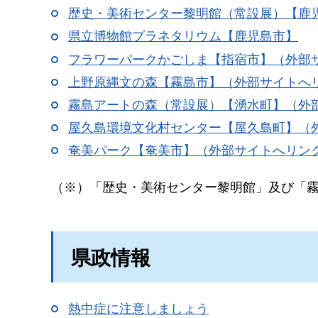
歴史・美術センター黎明館（常設展）【鹿
県立博物館プラネタリウム【鹿児島市】
フラワーパークかごしま【指宿市】（外部
上野原縄文の森【霧島市】（外部サイトへ
霧島アートの森（常設展）【湧水町】（外
屋久島環境文化村センター【屋久島町】（
奄美パーク【奄美市】（外部サイトへリン
（※）「歴史・美術センター黎明館」及び「
県政情報
熱中症に注意しましょう