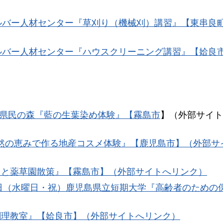
シルバー人材センター『草刈り（機械刈）講習』【東串良
シルバー人材センター『ハウスクリーニング講習』【姶良
県民の森『藍の生葉染め体験』【霧島市
】（外部サイト
自然の恵みで作る地産コスメ体験』【鹿児島市】（外部サ
りと薬草園散策』【霧島市】（外部サイトへリンク）
23日（水曜日・祝）鹿児島県立短期大学『高齢者のための
調理教室』【姶良市】（外部サイトへリンク）