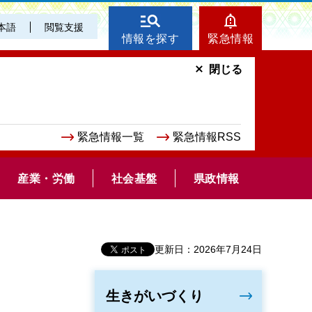
本語
閲覧支援
情報を探す
緊急情報
閉じる
緊急情報一覧
緊急情報RSS
産業・労働
社会基盤
県政情報
更新日：2026年7月24日
生きがいづくり