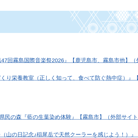
第47回霧島国際音楽祭2026』【鹿児島市、霧島市他】
づくり栄養教室（正しく知って、食べて防ぐ熱中症）』
日）県民の森『藍の生葉染め体験』【霧島市】（外部サイ
会（山の日記念♪稲尾岳で天然クーラーを感じよう！）』