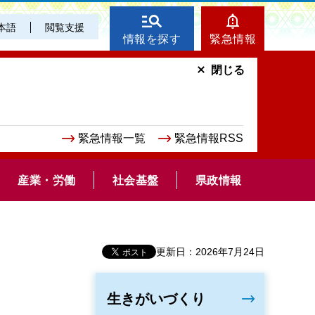
本語
閲覧支援
情報を探す
緊急情報
閉じる
緊急情報一覧
緊急情報RSS
産業・労働
社会基盤
県政情報
更新日：2026年7月24日
生きがいづくり