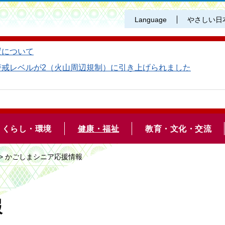
Language
やさしい日
置について
警戒レベルが2（火山周辺規制）に引き上げられました
くらし・環境
健康・福祉
教育・文化・交流
> かごしまシニア応援情報
報