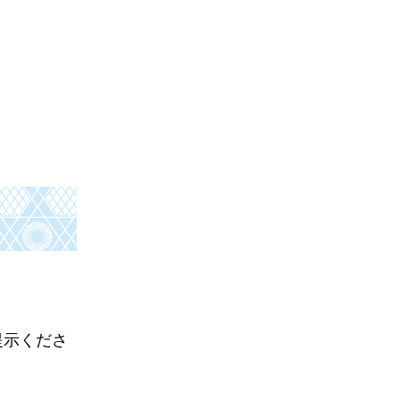
。
提示くださ