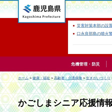
鹿児島県
災害対策本部の設
口永良部島の噴火
危機管理・防災
ホーム
>
健康・福祉
>
高齢者・介護保険
>
生きがいづくり
かごしまシニア応援情