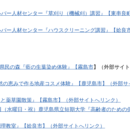
シルバー人材センター『草刈り（機械刈）講習』【東串良
シルバー人材センター『ハウスクリーニング講習』【姶良
県民の森『藍の生葉染め体験』【霧島市
】（外部サイト
自然の恵みで作る地産コスメ体験』【鹿児島市】（外部サ
りと薬草園散策』【霧島市】（外部サイトへリンク）
23日（水曜日・祝）鹿児島県立短期大学『高齢者のための
調理教室』【姶良市】（外部サイトへリンク）