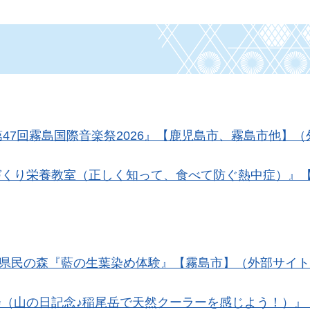
第47回霧島国際音楽祭2026』【鹿児島市、霧島市他】
づくり栄養教室（正しく知って、食べて防ぐ熱中症）』
日）県民の森『藍の生葉染め体験』【霧島市】（外部サイ
会（山の日記念♪稲尾岳で天然クーラーを感じよう！）』