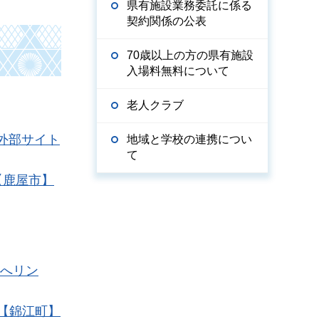
県有施設業務委託に係る
契約関係の公表
70歳以上の方の県有施設
入場料無料について
老人クラブ
（外部サイト
地域と学校の連携につい
て
【鹿屋市】
トへリン
【錦江町】