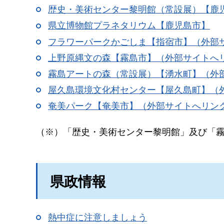
歴史・美術センター黎明館（常設展）【鹿
県立博物館プラネタリウム【鹿児島市】
フラワーパークかごしま【指宿市】（外部
上野原縄文の森【霧島市】（外部サイトへ
霧島アートの森（常設展）【湧水町】（外
屋久島環境文化村センター【屋久島町】（
奄美パーク【奄美市】（外部サイトへリン
（※）「歴史・美術センター黎明館」及び「
県政情報
熱中症に注意しましょう