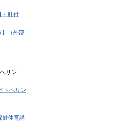
町・肝付
市】（外部
へリン
イトへリン
保健体育講