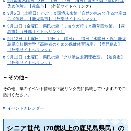
9月毎週木曜日（3日、10日、17日、24日）
県民の森『藍の生葉
染め体験』【霧島市
】（外部サイトへリンク）
9月5日（土曜日）かごしま環境未来館『自然の恵みで作る地産コ
スメ体験』【鹿児島市】（外部サイトへリンク）
9月11日（金曜日）県民の森『ミョウガ狩りと薬草園散策』【霧
島市】（外部サイトへリンク）
9月12日（土曜日）、19日（土曜日）、23日（水曜日・祝）鹿児
島県立短期大学『高齢者のための保健体育講座』【鹿児島市】
（外部サイトへリンク）
9月12日（土曜日）県民の森『クリ渋皮煮調理教室』【姶良市】
（外部サイトへリンク）
～その他～
その他、県のイベント情報を下記リンク先に掲載していますのでご
活用ください。
イベントカレンダー
シニア世代（70歳以上の鹿児島県民）の