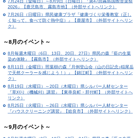
7月24日（金曜日）～8月9日（日曜日）『第47回霧島国際音楽祭
2026』【鹿児島市、霧島市他】（外部サイトへリンク）
7月26日（日曜日）県民健康プラザ『健康づくり栄養教室（正し
く知って、食べて防ぐ熱中症）』【鹿屋市】（外部サイトへリン
ク）
～8月のイベント～
8月毎週木曜日（6日、13日、20日、27日）県民の森『藍の生葉
染め体験』【霧島市】（外部サイトへリンク）
8月11日（金曜日）照葉樹の森『月例登山会（山の日記念♪稲尾岳
で天然クーラーを感じよう！）』【錦江町】（外部サイトへリン
ク）
8月19日（水曜日）～20日（木曜日）県シルバー人材センター
『草刈り（機械刈）講習』【東串良町・肝付町】（外部サイトへ
リンク）
8月25日（火曜日）～26日（水曜日）県シルバー人材センター
『ハウスクリーニング講習』【姶良市】（外部サイトへリンク）
～9月のイベント～