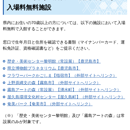
入場料無料施設
県内にお住いの70歳以上の方については、以下の施設において入場
料無料で入館することができます。
窓口で生年月日と住所を確認できる書類（マイナンバーカード、運
転免許証、資格確認書など）をご提示ください。
歴史・美術センター黎明館（常設展）【鹿児島市】
県立博物館プラネタリウム【鹿児島市】
フラワーパークかごしま【指宿市】（外部サイトへリンク）
上野原縄文の森【霧島市】（外部サイトへリンク）
霧島アートの森（常設展）【湧水町】（外部サイトへリンク）
屋久島環境文化村センター【屋久島町】（外部サイトへリンク）
奄美パーク【奄美市】（外部サイトへリンク）
（※）「歴史・美術センター黎明館」及び「霧島アートの森」は常
設展のみが対象です。