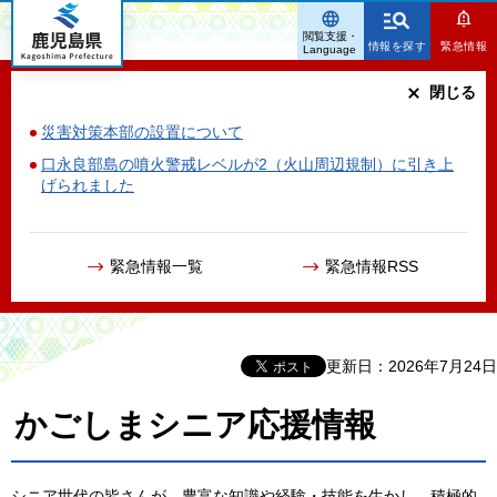
鹿児島県
閲覧支援・
情報を探す
緊急情報
Language
閉じる
災害対策本部の設置について
口永良部島の噴火警戒レベルが2（火山周辺規制）に引き上
げられました
緊急情報一覧
緊急情報RSS
更新日：2026年7月24日
かごしまシニア応援情報
シニア世代の皆さんが、豊富な知識や経験・技能を生かし、積極的