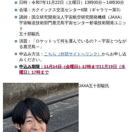
日時：令和7年11月22日（土曜日）13時00分～14時30分
会場：カクイックス交流センター6階（ギャラリー第3）
講師：国立研究開発法人宇宙航空研究開発機構（JAXA）
宇宙輸送技術部門鹿児島宇宙センター射場技術開発ユニッ
ト
五十部駿氏
演題：「ロケットって何を運んでいるの？～宇宙とつなが
る鹿児島～」
申込み方法：
こちら（外部サイトへリンク）
からお申し込
みください。
申込み期限：
11月14日（金曜日）17時まで
11月19日（水
曜日）17時まで
JAXA五十部駿氏