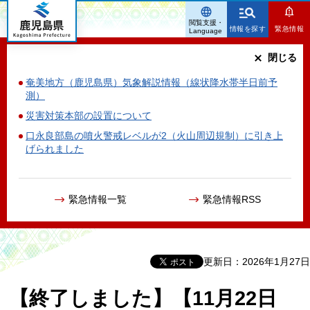
鹿児島県
閲覧支援・
情報を探す
緊急情報
Language
閉じる
奄美地方（鹿児島県）気象解説情報（線状降水帯半日前予
測）
災害対策本部の設置について
口永良部島の噴火警戒レベルが2（火山周辺規制）に引き上
げられました
緊急情報一覧
緊急情報RSS
更新日：2026年1月27日
【終了しました】【11月22日