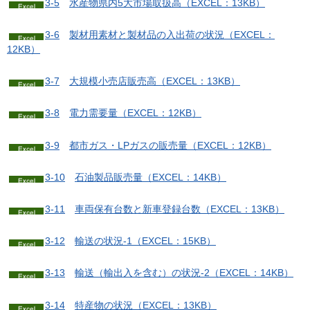
3-5
水
産物県内5大市場取扱高（EXCEL：13KB）
3-6
製
材用素材と製材品の入出荷の状況（EXCEL：
12KB）
3-7
大
規模小売店販売高（EXCEL：13KB）
3-8
電
力需要量（EXCEL：12KB）
3-9
都
市ガス・LPガスの販売量（EXCEL：12KB）
3-10
石
油製品販売量（EXCEL：14KB）
3-11
車
両保有台数と新車登録台数（EXCEL：13KB）
3-12
輸
送の状況-1（EXCEL：15KB）
3-13
輸
送（輸出入を含む）の状況-2（EXCEL：14KB）
3-14
特
産物の状況（EXCEL：13KB）