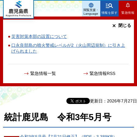
鹿児島県
閲覧支援・
情報を探す
緊急情報
Language
閉じる
災害対策本部の設置について
口永良部島の噴火警戒レベルが2（火山周辺規制）に引き上
げられました
緊急情報一覧
緊急情報RSS
更新日：2026年7月27日
統計鹿児島 令和3年5月号
令和3年5月号【7月21日修正】（PDF：3,389KB）