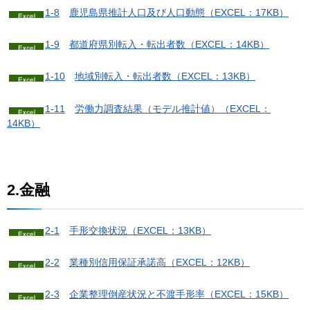
1-8
鹿
児島県推計人口及び人口動態（EXCEL：17KB）
1-9
都
道府県別転入・転出者数（EXCEL：14KB）
1-10
地
域別転入・転出者数（EXCEL：13KB）
1-11
労
働力調査結果（モデル推計値）（EXCEL：
14KB）
2.金融
2-1
手
形交換状況（EXCEL：13KB）
2-2
業
種別信用保証承諾高（EXCEL：12KB）
2-3
企
業整理倒産状況と不渡手形率（EXCEL：15KB）