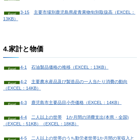
3-15
主
要市場別鹿児島県産青果物旬別取扱高（EXCEL：
13KB）
4.家計と物価
4-1
石
油製品価格の推移（EXCEL：13KB）
4-2
主
要農水産品及び製造品の一人当たり消費の動向
（EXCEL：14KB）
4-3
鹿
児島市主要品目小売価格（EXCEL：14KB）
4-4
二
人以上の世帯
1か月間の消費支出(本県・全国)
（EXCEL：51KB）
（EXCEL：18KB）
4-5
二
人以上の世帯のうち勤労者世帯1か月間の実収入と