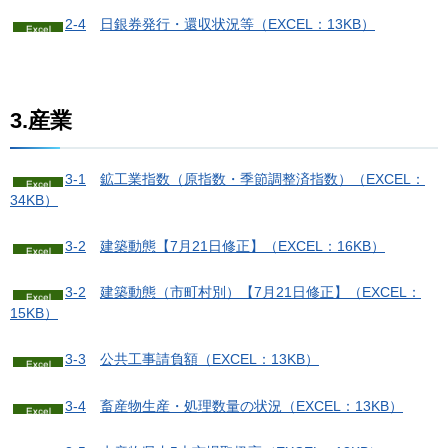
2-4
日
銀券発行・還収状況等（EXCEL：13KB）
3.産業
3-1
鉱
工業指数（原指数・季節調整済指数）（EXCEL：
34KB）
3-2
建
築動態【7月21日修正】（EXCEL：16KB）
3-2
建築動態（市町村別）【7月21日修正】
（EXCEL：
15KB）
3-3
公
共工事請負額（EXCEL：13KB）
3-4
畜
産物生産・処理数量の状況（EXCEL：13KB）