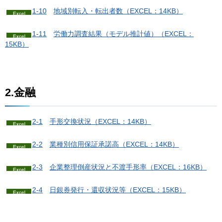
1-10
地
域別転入・転出者数（EXCEL：14KB）
1-11
労
働力調査結果（モデル推計値）（EXCEL：
15KB）
2.金融
2-1
手
形交換状況（EXCEL：14KB）
2-2
業
種別信用保証承諾高（EXCEL：14KB）
2-3
企
業整理倒産状況と不渡手形率（EXCEL：16KB）
2-4
日
銀券発行・還収状況等（EXCEL：15KB）