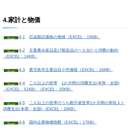
4.家計と物価
4-1
石
油製品価格の推移（EXCEL：15KB）
4-2
主
要農水産品及び製造品の一人当たり消費の動向
（EXCEL：14KB）
4-3
鹿
児島市主要品目小売価格（EXCEL：16KB）
4-4
二
人以上の世帯
1か月間の消費支出(本県・全国)
（EXCEL：51KB）
（EXCEL：20KB）
4-5
二
人以上の世帯のうち勤労者世帯1か月間の実収入と
消費支出(本県・全国)（EXCEL：20KB）
4-6
国
内企業物価指数（EXCEL：17KB）