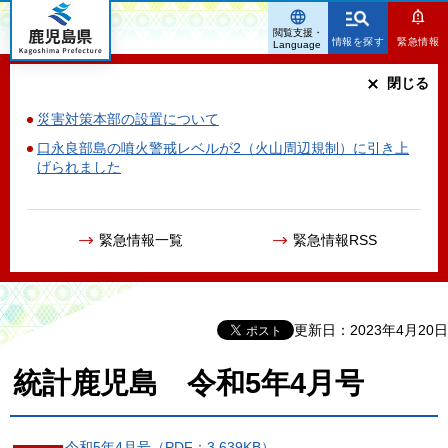
鹿児島県
閲覧支援・
情報を探す
緊急情報
Language
閉じる
災害対策本部の設置について
口永良部島の噴火警戒レベルが2（火山周辺規制）に引き上
げられました
緊急情報一覧
緊急情報RSS
更新日：2023年4月20日
統計鹿児島 令和5年4月号
令和5年4月号（PDF：3,639KB）