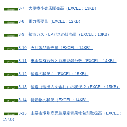
3-7
大
規模小売店販売高（EXCEL：13KB）
3-8
電
力需要量（EXCEL：12KB）
3-9
都
市ガス・LPガスの販売量（EXCEL：13KB）
3-10
石
油製品販売量（EXCEL：14KB）
3-11
車
両保有台数と新車登録台数（EXCEL：14KB）
3-12
輸
送の状況-1（EXCEL：15KB）
3-13
輸
送（輸出入を含む）の状況-2（EXCEL：15KB）
3-14
特
産物の状況（EXCEL：14KB）
3-15
主
要市場別鹿児島県産青果物旬別取扱高（EXCEL：
15KB）