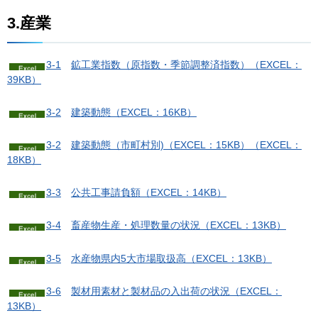
3.産業
3-1
鉱
工業指数（原指数・季節調整済指数）（EXCEL：
39KB）
3-2
建
築動態（EXCEL：16KB）
3-2
建築動態（市町村別)（EXCEL：15KB）
（EXCEL：
18KB）
3-3
公
共工事請負額（EXCEL：14KB）
3-4
畜
産物生産・処理数量の状況（EXCEL：13KB）
3-5
水
産物県内5大市場取扱高（EXCEL：13KB）
3-6
製
材用素材と製材品の入出荷の状況（EXCEL：
13KB）