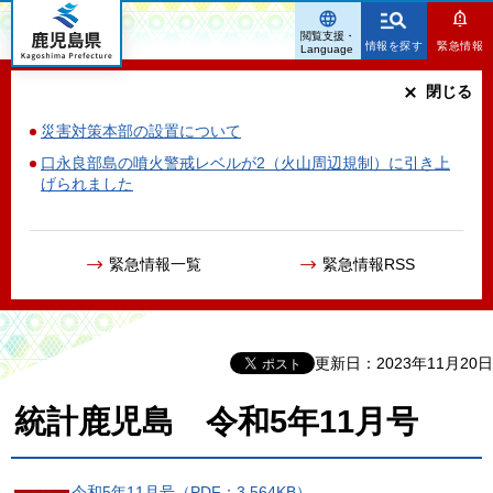
鹿児島県
閲覧支援・
情報を探す
緊急情報
Language
閉じる
災害対策本部の設置について
口永良部島の噴火警戒レベルが2（火山周辺規制）に引き上
げられました
緊急情報一覧
緊急情報RSS
更新日：2023年11月20日
統計鹿児島 令和5年11月号
令和5年11月号（PDF：3,564KB）