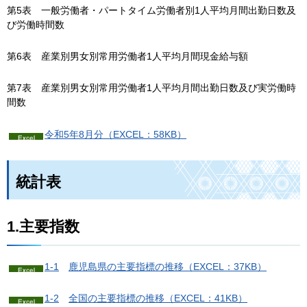
第5表
一
般労働者・パートタイム労働者別1人平均月間出勤日数及
び労働時間数
第6表
産
業別男女別常用労働者1人平均月間現金給与額
第7表
産
業別男女別常用労働者1人平均月間出勤日数及び実労働時
間数
令和5年8月分（EXCEL：58KB）
統計表
1.主要指数
1-1
鹿
児島県の主要指標の推移（EXCEL：37KB）
1-2
全
国の主要指標の推移（EXCEL：41KB）