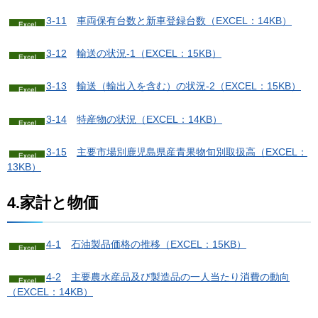
3-11
車
両保有台数と新車登録台数（EXCEL：14KB）
3-12
輸
送の状況-1（EXCEL：15KB）
3-13
輸
送（輸出入を含む）の状況-2（EXCEL：15KB）
3-14
特
産物の状況（EXCEL：14KB）
3-15
主
要市場別鹿児島県産青果物旬別取扱高（EXCEL：
13KB）
4.家計と物価
4-1
石
油製品価格の推移（EXCEL：15KB）
4-2
主
要農水産品及び製造品の一人当たり消費の動向
（EXCEL：14KB）