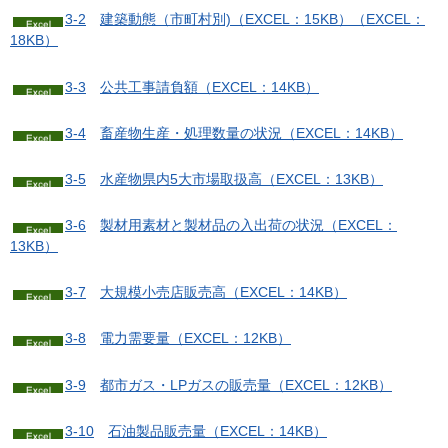
3-2
建築動態（市町村別)（EXCEL：15KB）
（EXCEL：
18KB）
3-3
公
共工事請負額（EXCEL：14KB）
3-4
畜
産物生産・処理数量の状況（EXCEL：14KB）
3-5
水
産物県内5大市場取扱高（EXCEL：13KB）
3-6
製
材用素材と製材品の入出荷の状況（EXCEL：
13KB）
3-7
大
規模小売店販売高（EXCEL：14KB）
3-8
電
力需要量（EXCEL：12KB）
3-9
都
市ガス・LPガスの販売量（EXCEL：12KB）
3-10
石
油製品販売量（EXCEL：14KB）