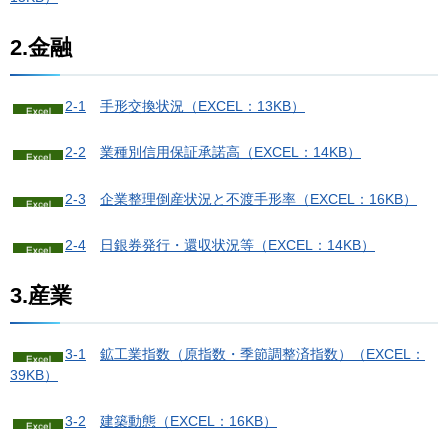
2.金融
2-1
手
形交換状況（EXCEL：13KB）
2-2
業
種別信用保証承諾高（EXCEL：14KB）
2-3
企
業整理倒産状況と不渡手形率（EXCEL：16KB）
2-4
日
銀券発行・還収状況等（EXCEL：14KB）
3.産業
3-1
鉱
工業指数（原指数・季節調整済指数）（EXCEL：
39KB）
3-2
建
築動態（EXCEL：16KB）