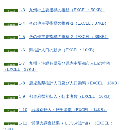
1-3
九
州の主要指標の推移（EXCEL：50KB）
1-4
そ
の他主要指標の推移-1（EXCEL：37KB）
1-5
そ
の他主要指標の推移-2（EXCEL：39KB）
1-6
県
推計人口の動き（EXCEL：16KB）
1-7
九
州・沖縄各県及び県内主要都市人口の推移
（EXCEL：37KB）
1-8
鹿
児島県推計人口及び人口動態（EXCEL：18KB）
1-9
都
道府県別転入・転出者数（EXCEL：16KB）
1-10
地
域別転入・転出者数（EXCEL：14KB）
1-11
労
働力調査結果（モデル推計値）（EXCEL：
15KB）