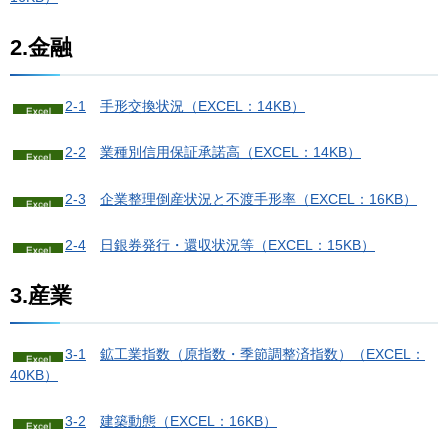
2.金融
2-1
手
形交換状況（EXCEL：14KB）
2-2
業
種別信用保証承諾高（EXCEL：14KB）
2-3
企
業整理倒産状況と不渡手形率（EXCEL：16KB）
2-4
日
銀券発行・還収状況等（EXCEL：15KB）
3.産業
3-1
鉱
工業指数（原指数・季節調整済指数）（EXCEL：
40KB）
3-2
建
築動態（EXCEL：16KB）