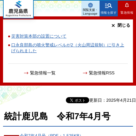
鹿児島県
閲覧支援・
情報を探す
緊急情報
Language
閉じる
災害対策本部の設置について
口永良部島の噴火警戒レベルが2（火山周辺規制）に引き上
げられました
緊急情報一覧
緊急情報RSS
更新日：2025年4月21日
統計鹿児島 令和7年4月号
令和7年4月号（PDF：1,525KB）