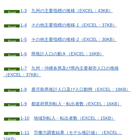
1-3
九
州の主要指標の推移（EXCEL：43KB）
1-4
そ
の他主要指標の推移-1（EXCEL：37KB）
1-5
そ
の他主要指標の推移-2（EXCEL：30KB）
1-6
県
推計人口の動き（EXCEL：16KB）
1-7
九
州・沖縄各県及び県内主要都市人口の推移
（EXCEL：37KB）
1-8
鹿
児島県推計人口及び人口動態（EXCEL：18KB）
1-9
都
道府県別転入・転出者数（EXCEL：16KB）
1-10
地
域別転入・転出者数（EXCEL：15KB）
1-11
労
働力調査結果（モデル推計値）（EXCEL：
16KB）