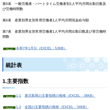
第5表
一
般労働者・パートタイム労働者別1人平均月間出勤日数及
び労働時間数
第6表
産
業別男女別常用労働者1人平均月間現金給与額
第7表
産
業別男女別常用労働者1人平均月間出勤日数及び実労働時
間数
令和7年1月分（EXCEL：53KB）
統計表
1.主要指数
1-1
鹿
児島県の主要指標の推移（EXCEL：38KB）
1-2
全
国の主要指標の推移（EXCEL：34KB）