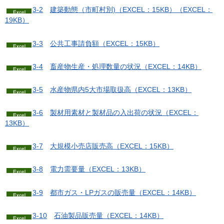
3-2
建築動態（市町村別)（EXCEL：15KB）
（EXCEL：
19KB）
3-3
公
共工事請負額（EXCEL：15KB）
3-4
畜
産物生産・処理数量の状況（EXCEL：14KB）
3-5
水
産物県内5大市場取扱高（EXCEL：13KB）
3-6
製
材用素材と製材品の入出荷の状況（EXCEL：
13KB）
3-7
大
規模小売店販売高（EXCEL：15KB）
3-8
電
力需要量（EXCEL：13KB）
3-9
都
市ガス・LPガスの販売量（EXCEL：14KB）
3-10
石
油製品販売量（EXCEL：14KB）