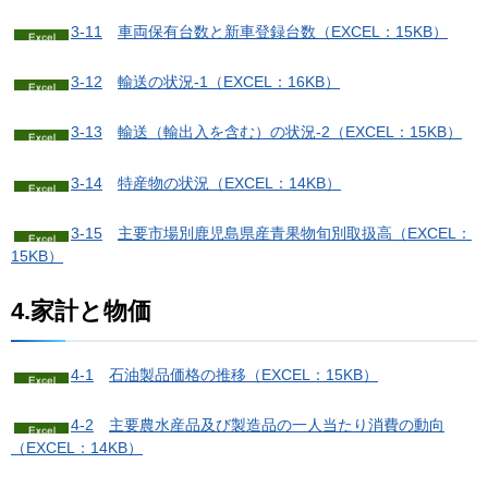
3-11
車
両保有台数と新車登録台数（EXCEL：15KB）
3-12
輸
送の状況-1（EXCEL：16KB）
3-13
輸
送（輸出入を含む）の状況-2（EXCEL：15KB）
3-14
特
産物の状況（EXCEL：14KB）
3-15
主
要市場別鹿児島県産青果物旬別取扱高（EXCEL：
15KB）
4.家計と物価
4-1
石
油製品価格の推移（EXCEL：15KB）
4-2
主
要農水産品及び製造品の一人当たり消費の動向
（EXCEL：14KB）