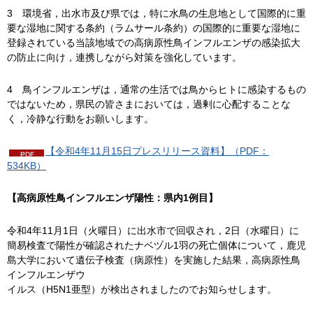
3
環
境省，出水市及び県では，特に水鳥の生息地として国際的に重
要な湿地に関する条約（ラムサール条約）の国際的に重要な湿地に
登録されている当該地域での高病原性鳥インフルエンザの感染拡大
の防止に向け，連携しながら対策を強化しています。
4
鳥
インフルエンザは，通常の生活では鳥からヒトに感染するもの
ではないため，県民の皆さまにおいては，過剰に心配することな
く，冷静な行動をお願いします。
【令和4年11月15日プレスリリース資料】（PDF：
534KB）
【高病原性鳥インフルエンザ陽性：県内1例目】
令和4年11月1日（火曜日）に出水市で回収され，2日（水曜日）に
簡易検査で陽性が確認されたナベヅル1羽の死亡個体について，鹿児
島大学において遺伝子検査（病原性）を実施した結果，高病原性鳥
インフルエンザウ
イルス（H5N1亜型）が検出されましたのでお知らせします。