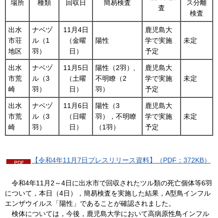
場所
種類
回収日
簡易検査
ス分離
査
検査
出水
ナベヅ
11月4日
鹿児島大
市荘
ル（1
（金曜
陽性
学で実施
未定
地区
羽）
日）
予定
出水
ナベヅ
11月5日
陽性（2羽）,
鹿児島大
市荒
ル（3
（土曜
不明瞭（2
学で実施
未定
崎
羽）
日）
羽）
予定
出水
ナベヅ
11月6日
陽性（3
鹿児島大
市荒
ル（3
（日曜
羽），不明瞭
学で実施
未定
崎
羽）
日）
（1羽）
予定
【令和4年11月7日プレスリリース資料】（PDF：372KB）
令
和4年11月2～4日に出水市で回収されたツル類の死亡個体等6羽
について，本日（4日），簡易検査を実施した結果，A型鳥インフル
エンザウイルス「陽性」であることが確認されました。
検
体については，今後，鹿児島大学において高病原性鳥インフル