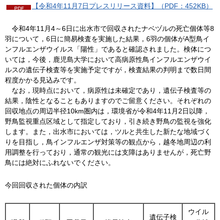
【令和4年11月7日プレスリリース資料】（PDF：452KB）
令
和4年11月4～6日に出水市で回収されたナベヅルの死亡個体等8
羽について，6日に簡易検査を実施した結果，6羽の個体がA型鳥イ
ンフルエンザウイルス「陽性」であると確認されました。検体につ
いては，今後，鹿児島大学において高病原性鳥インフルエンザウイ
ルスの遺伝子検査等を実施予定ですが，検査結果の判明まで数日間
程度かかる見込みです。
な
お，現時点において，病原性は未確定であり，遺伝子検査等の
結果，陰性となることもありますのでご留意ください。それぞれの
回収地点の周辺半径10km圏内は，環境省が令和4年11月2日以降，
野鳥監視重点区域として指定しており，引き続き野鳥の監視を強化
します。また，出水市においては，ツルと共生した新たな地域づく
りを目指し，鳥インフルエンザ対策等の観点から，越冬地周辺の利
用調整を行っており，通常の観光には支障はありませんが，死亡野
鳥には絶対にふれないでください。
今回回収された個体の内訳
ウイル
遺伝子検