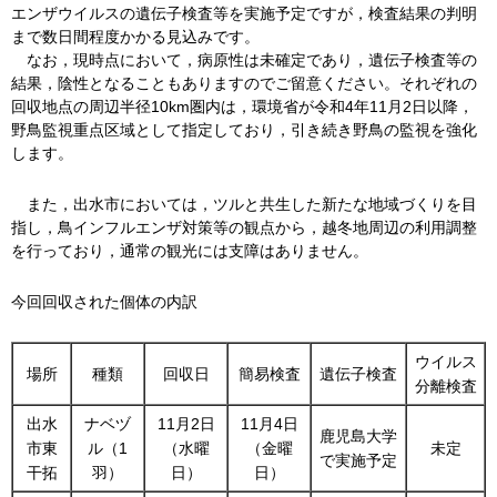
エンザウイルスの遺伝子検査等を実施予定ですが，検査結果の判明
まで数日間程度かかる見込みです。
な
お，現時点において，病原性は未確定であり，遺伝子検査等の
結果，陰性となることもありますのでご留意ください。それぞれの
回収地点の周辺半径10km圏内は，環境省が令和4年11月2日以降，
野鳥監視重点区域として指定しており，引き続き野鳥の監視を強化
します。
ま
た，出水市においては，ツルと共生した新たな地域づくりを目
指し，鳥インフルエンザ対策等の観点から，越冬地周辺の利用調整
を行っており，通常の観光には支障はありません。
今回回収された個体の内訳
ウイルス
場所
種類
回収日
簡易検査
遺伝子検査
分離検査
出水
ナベヅ
11月2日
11月4日
鹿児島大学
市東
ル（1
（水曜
（金曜
未定
で実施予定
干拓
羽）
日）
日）