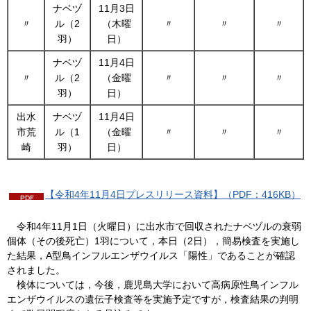
ナベヅ
11月3日
〃
ル（2
（木曜
〃
〃
〃
羽）
日）
ナベヅ
11月4日
〃
ル（2
（金曜
〃
〃
〃
羽）
日）
出水
ナベヅ
11月4日
市荒
ル（1
（金曜
〃
〃
〃
崎
羽）
日）
【令和4年11月4日プレスリリース資料】（PDF：416KB）
令
和4年11月1日（火曜日）に出水市で回収されたナベヅルの衰弱
個体（その後死亡）1羽について，本日（2日），簡易検査を実施し
た結果，A型鳥インフルエンザウイルス「陽性」であることが確認
されました。
検
体については，今後，鹿児島大学において高病原性鳥インフル
エンザウイルスの遺伝子検査等を実施予定ですが，検査結果の判明