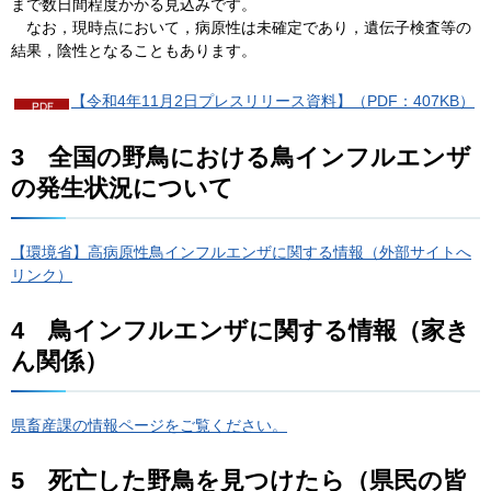
まで数日間程度かかる見込みです。
な
お，現時点において，病原性は未確定であり，遺伝子検査等の
結果，陰性となることもあります。
【令和4年11月2日プレスリリース資料】（PDF：407KB）
3
全
国の野鳥における鳥インフルエンザ
の発生状況について
【環境省】高病原性鳥インフルエンザに関する情報（外部サイトへ
リンク）
4
鳥
インフルエンザに関する情報（家き
ん関係）
県畜産課の情報ページをご覧ください。
5
死
亡した野鳥を見つけたら（県民の皆