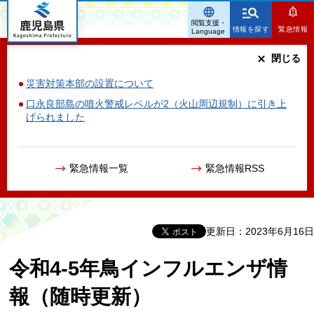
鹿児島県
閲覧支援・
情報を探す
緊急情報
Language
閉じる
災害対策本部の設置について
口永良部島の噴火警戒レベルが2（火山周辺規制）に引き上
げられました
緊急情報一覧
緊急情報RSS
更新日：2023年6月16日
令和4-5年鳥インフルエンザ情
報（随時更新）