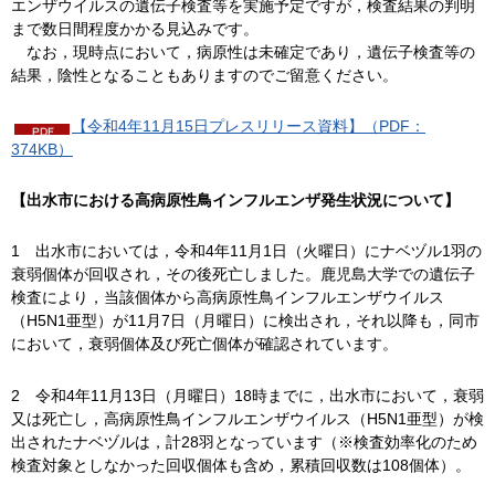
エンザウイルスの遺伝子検査等を実施予定ですが，検査結果の判明
まで数日間程度かかる見込みです。
な
お，現時点において，病原性は未確定であり，遺伝子検査等の
結果，陰性となることもありますのでご留意ください。
【令和4年11月15日プレスリリース資料】（PDF：
374KB）
【出水市における高病原性鳥インフルエンザ発生状況について】
1
出
水市においては，令和4年11月1日（火曜日）にナベヅル1羽の
衰弱個体が回収され，その後死亡しました。鹿児島大学での遺伝子
検査により，当該個体から高病原性鳥インフルエンザウイルス
（H5N1亜型）が11月7日（月曜日）に検出され，それ以降も，同市
において，衰弱個体及び死亡個体が確認されています。
2
令
和4年11月13日（月曜日）18時までに，出水市において，衰弱
又は死亡し，高病原性鳥インフルエンザウイルス（H5N1亜型）が検
出されたナベヅルは，計28羽となっています（※検査効率化のため
検査対象としなかった回収個体も含め，累積回収数は108個体）。