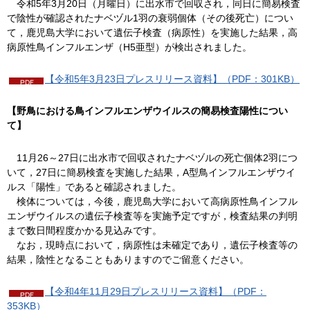
令
和5年3月20日（月曜日）に出水市で回収され，同日に簡易検査
で陰性が確認されたナベヅル1羽の衰弱個体（その後死亡）につい
て，鹿児島大学において遺伝子検査（病原性）を実施した結果，高
病原性鳥インフルエンザ（H5亜型）が検出されました。
【令和5年3月23日プレスリリース資料】（PDF：301KB）
【野鳥における鳥インフルエンザウイルスの簡易検査陽性につい
て】
1
1月26～27日に出水市で回収されたナベヅルの死亡個体2羽につ
いて，27日に簡易検査を実施した結果，A型鳥インフルエンザウイ
ルス「陽性」であると確認されました。
検
体については，今後，鹿児島大学において高病原性鳥インフル
エンザウイルスの遺伝子検査等を実施予定ですが，検査結果の判明
まで数日間程度かかる見込みです。
な
お，現時点において，病原性は未確定であり，遺伝子検査等の
結果，陰性となることもありますのでご留意ください。
【令和4年11月29日プレスリリース資料】（PDF：
353KB）