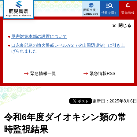
鹿児島県
閲覧支援・
情報を探す
緊急情報
Language
閉じる
災害対策本部の設置について
口永良部島の噴火警戒レベルが2（火山周辺規制）に引き上
げられました
緊急情報一覧
緊急情報RSS
更新日：2025年8月6日
令和6年度ダイオキシン類の常
時監視結果