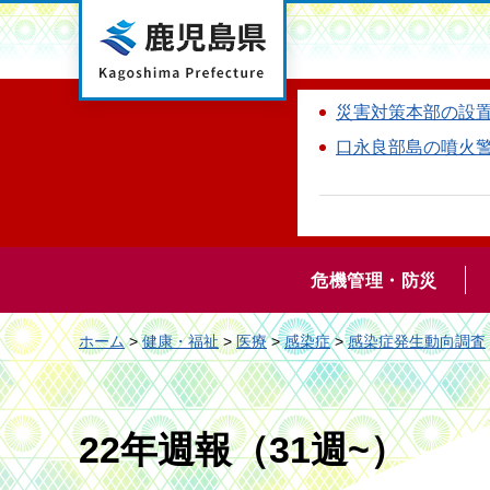
鹿児島県
災害対策本部の設
口永良部島の噴火
危機管理・防災
ホーム
>
健康・福祉
>
医療
>
感染症
>
感染症発生動向調査
22年週報（31週~）