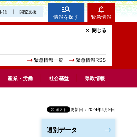
本語
閲覧支援
情報を探す
緊急情報
閉じる
緊急情報一覧
緊急情報RSS
産業・労働
社会基盤
県政情報
更新日：2024年4月9日
週別データ