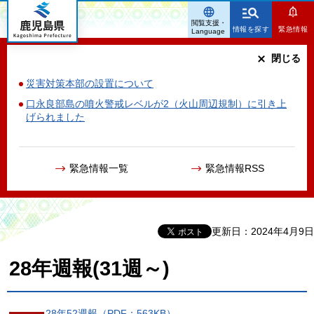
鹿児島県
閲覧支援・
情報を探す
緊急情報
Language
閉じる
災害対策本部の設置について
口永良部島の噴火警戒レベルが2（火山周辺規制）に引き上
げられました
緊急情報一覧
緊急情報RSS
更新日：2024年4月9日
28年週報(31週～)
28年52週報（PDF：563KB）