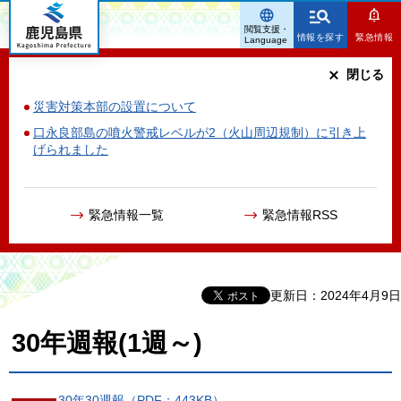
鹿児島県
閲覧支援・
情報を探す
緊急情報
Language
閉じる
災害対策本部の設置について
口永良部島の噴火警戒レベルが2（火山周辺規制）に引き上
げられました
緊急情報一覧
緊急情報RSS
更新日：2024年4月9日
30年週報(1週～)
30年30週報（PDF：443KB）