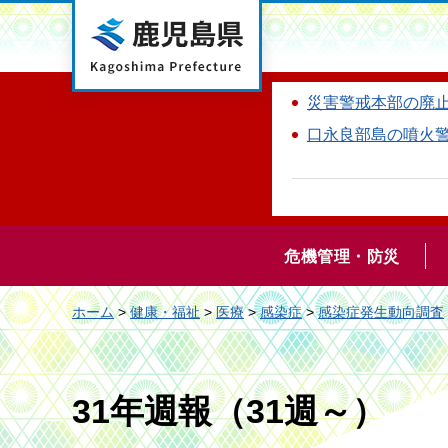
鹿児島県
災害警戒本部の廃
口永良部島の噴火
危機管理・防災
ホーム
>
健康・福祉
>
医療
>
感染症
>
感染症発生動向調査
31年週報（31週～）