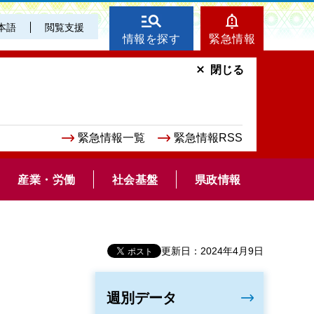
本語
閲覧支援
情報を探す
緊急情報
閉じる
緊急情報一覧
緊急情報RSS
産業・労働
社会基盤
県政情報
更新日：2024年4月9日
週別データ