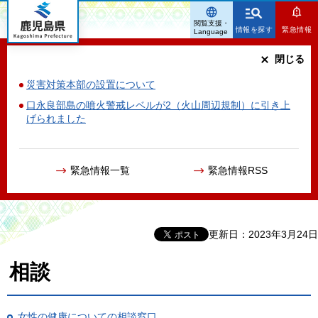
鹿児島県
閲覧支援・
情報を探す
緊急情報
Language
閉じる
災害対策本部の設置について
口永良部島の噴火警戒レベルが2（火山周辺規制）に引き上
げられました
緊急情報一覧
緊急情報RSS
更新日：2023年3月24日
相談
女性の健康についての相談窓口