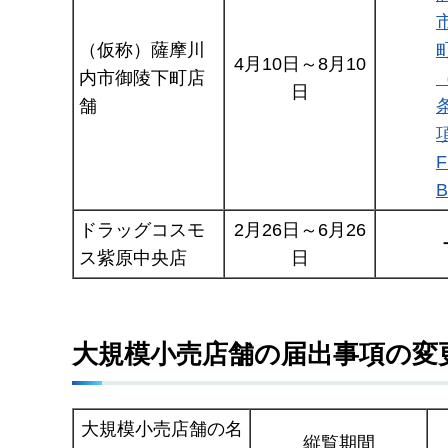
（仮称）薩摩川
4月10日～8月10
内市御陵下町店
日
舗
ドラッグコスモ
2月26日～6月26
ス紫原中央店
日
大規模小売店舗の届出事項の変
大規模小売店舗の名
縦覧期間