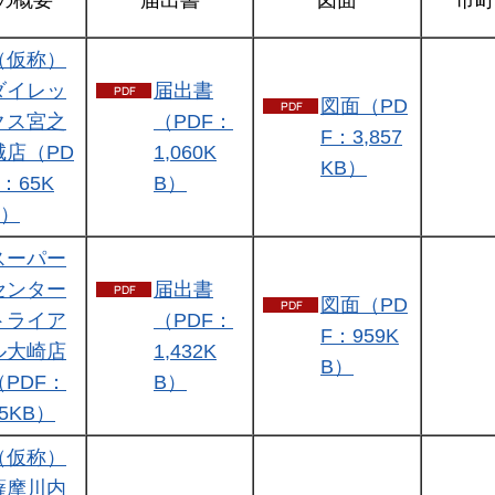
の概要
届出書
図面
市町
（仮称）
ダイレッ
届出書
図面（PD
クス宮之
（PDF：
F：3,857
城店（PD
1,060K
KB）
F：65K
B）
B）
スーパー
センター
届出書
図面（PD
トライア
（PDF：
F：959K
ル大崎店
1,432K
B）
（PDF：
B）
65KB）
（仮称）
薩摩川内