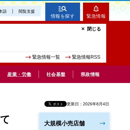
本語
閲覧支援
情報を探す
緊急情報
閉じる
緊急情報一覧
緊急情報RSS
産業・労働
社会基盤
県政情報
更新日：2026年8月4日
いて
大規模小売店舗