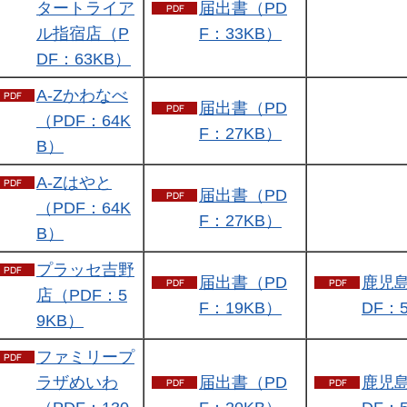
タートライア
届出書（PD
ル指宿店（P
F：33KB）
DF：63KB）
A-Zかわなべ
届出書（PD
（PDF：64K
F：27KB）
B）
A-Zはやと
届出書（PD
（PDF：64K
F：27KB）
B）
プラッセ吉野
届出書（PD
鹿児
店（PDF：5
F：19KB）
DF：
9KB）
ファミリープ
ラザめいわ
届出書（PD
鹿児