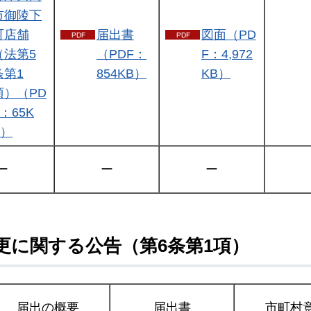
市御陵下
町店舗
届出書
図面（PD
（法第5
（PDF：
F：4,972
条第1
854KB）
KB）
項）（PD
F：65K
B）
ー
ー
ー
更に関する公告（第6条第1項）
届出の概要
届出書
市町村