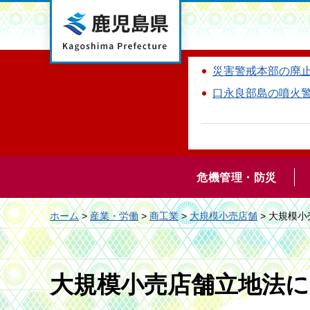
鹿児島県
災害警戒本部の廃
口永良部島の噴火
危機管理・防災
ホーム
>
産業・労働
>
商工業
>
大規模小売店舗
> 大規模
大規模小売店舗立地法