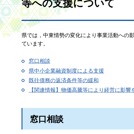
等への支援について
県では，中東情勢の変化により事業活動への
ています。
窓口相談
県中小企業融資制度による支援
既往債務の返済条件等の緩和
【関連情報】物価高騰等により経営に影響
窓口相談