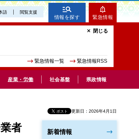
本語
閲覧支援
情報を探す
緊急情報
閉じる
緊急情報一覧
緊急情報RSS
産業・労働
社会基盤
県政情報
更新日：2026年4月1日
企業者
新着情報