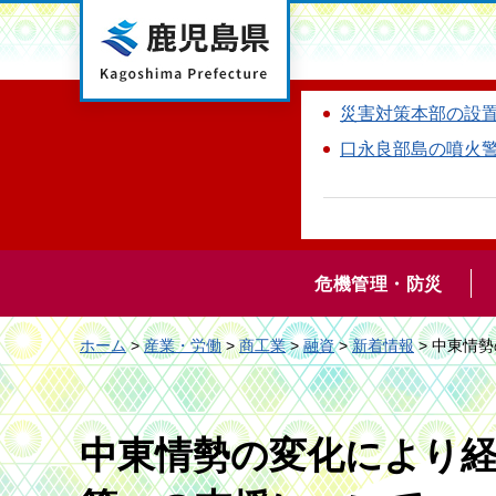
鹿児島県
災害対策本部の設
口永良部島の噴火
危機管理・防災
ホーム
>
産業・労働
>
商工業
>
融資
>
新着情報
> 中東情
中東情勢の変化により