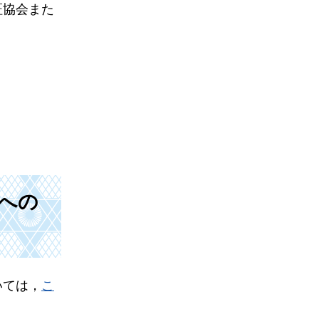
証協会また
への
いては，
こ