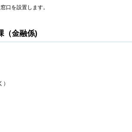
談窓口を設置します。
課（金融係)
く）