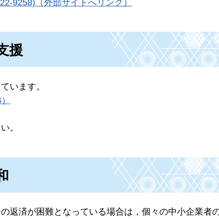
2-9258)（外部サイトへリンク）
支援
っています。
B）
さい。
和
務の返済が困難となっている場合は，個々の中小企業者