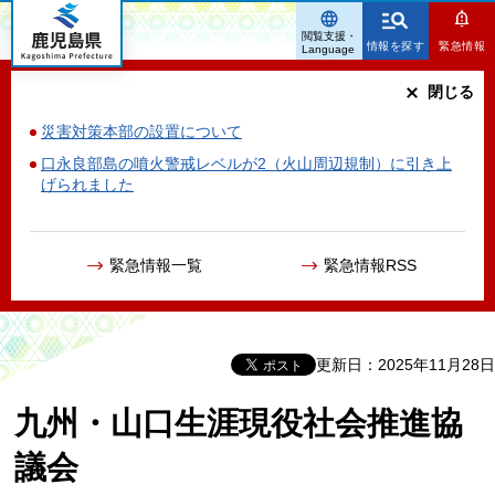
鹿児島県
閲覧支援・
情報を探す
緊急情報
Language
閉じる
災害対策本部の設置について
口永良部島の噴火警戒レベルが2（火山周辺規制）に引き上
げられました
緊急情報一覧
緊急情報RSS
更新日：2025年11月28日
九州・山口生涯現役社会推進協
議会