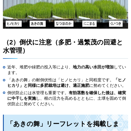
（2）倒伏に注意（多肥・過繁茂の回避と
水管理）
近年、堆肥や緑肥の投入等により、
地力の高い水田が増加
してい
ます。
「あきの舞」の耐倒伏性は「ヒノヒカリ」と同程度です。
「ヒノ
ヒカリ」と同様に多肥栽培は避け、適正施肥
に努めてください。
倒伏防止には水管理も重要です。
有効茎数を確保した後は、確実
に中干しを実施
し、根の活力を高めるとともに、土壌を固めて倒
伏防止に努めてください。
「あきの舞」リーフレットを掲載しま