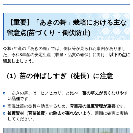
【重要】
「あきの舞」栽培における主な
留意点(苗づくり・倒伏防止)
令和7年産の「あきの舞」では、倒伏等が見られた事例がありまし
た。令和8年産の安定生産（収量・品質の確保）に向け、
以下の点に
留意しましょう
。
（1）苗の伸ばしすぎ（徒長）に注意
「あきの舞」は「ヒノヒカリ」と比べ、
苗の草丈が長くなりやす
い品種
です。
高温は苗の徒長を助長するため、
育苗期の温度管理が重要
です。
被覆資材（育苗被覆）の除去が遅れないよう
、適期に確実に実施
してください。