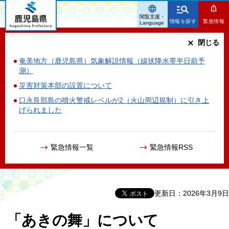
鹿児島県
閲覧支援・
情報を探す
緊急情報
Language
閉じる
奄美地方（鹿児島県）気象解説情報（線状降水帯半日前予
測）
災害対策本部の設置について
口永良部島の噴火警戒レベルが2（火山周辺規制）に引き上
げられました
緊急情報一覧
緊急情報RSS
更新日：2026年3月9日
「あきの舞」について