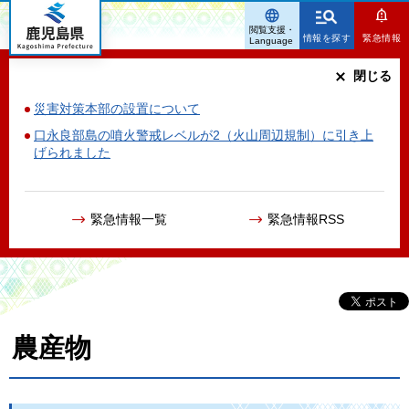
鹿児島県
閲覧支援・
情報を探す
緊急情報
Language
閉じる
災害対策本部の設置について
口永良部島の噴火警戒レベルが2（火山周辺規制）に引き上
げられました
緊急情報一覧
緊急情報RSS
農産物