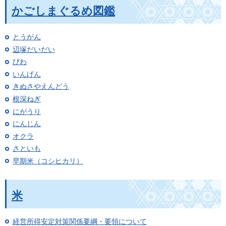
かごしまぐるめ図鑑
とうがん
辺塚だいだい
びわ
いんげん
きぬさやえんどう
根深ねぎ
にがうり
にんじん
オクラ
さといも
早期米（コシヒカリ）
米
経営所得安定対策関係要綱・要領について