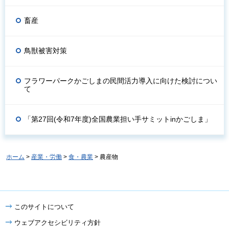
畜産
鳥獣被害対策
フラワーパークかごしまの民間活力導入に向けた検討につい
て
「第27回(令和7年度)全国農業担い手サミットinかごしま」
ホーム
>
産業・労働
>
食・農業
> 農産物
このサイトについて
ウェブアクセシビリティ方針