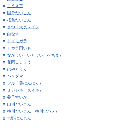
こうき芋
国分だいこん
桜島だいこん
さつま大長レイシ
白なす
トイモガラ
トカラ田いも
ながうい・いとうい（へちま）
花岡こしょう
はやとうり
ハンダマ
フル（葉にんにく）
ミガシキ（ズイキ）
養母すいか
山川だいこん
横川だいこん（横川ツバメ）
吉野にんじん