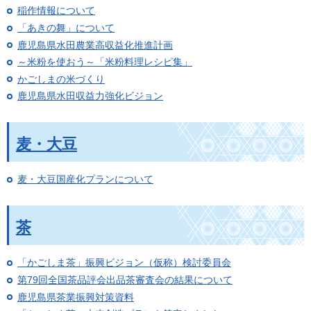
稲作情報について
「あきの舞」について
鹿児島県水田農業高収益化推進計画
～米粉を使おう～「米粉料理レシピ集」
かごしまの米づくり
鹿児島県水田収益力強化ビジョン
麦・大豆
麦・大豆国産化プランについて
茶
「かごしま茶」振興ビジョン（仮称）検討委員会
第79回全国茶品評会出品茶審査会の結果について
鹿児島県茶業振興対策資料