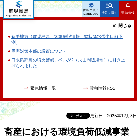
鹿児島県
閲覧支援・
情報を探す
緊急情報
Language
閉じる
奄美地方（鹿児島県）気象解説情報（線状降水帯半日前予
測）
災害対策本部の設置について
口永良部島の噴火警戒レベルが2（火山周辺規制）に引き上
げられました
緊急情報一覧
緊急情報RSS
更新日：2025年12月3日
畜産における環境負荷低減事業