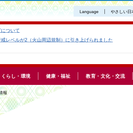
Language
やさしい日
置について
警戒レベルが2（火山周辺規制）に引き上げられました
くらし・環境
健康・福祉
教育・文化・交流
情報