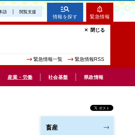
本語
閲覧支援
情報を探す
緊急情報
閉じる
緊急情報一覧
緊急情報RSS
産業・労働
社会基盤
県政情報
畜産