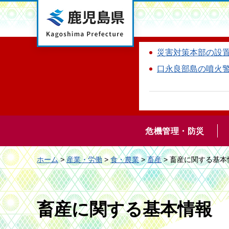
鹿児島県
災害対策本部の設
口永良部島の噴火
危機管理・防災
ホーム
>
産業・労働
>
食・農業
>
畜産
> 畜産に関する基本
畜産に関する基本情報