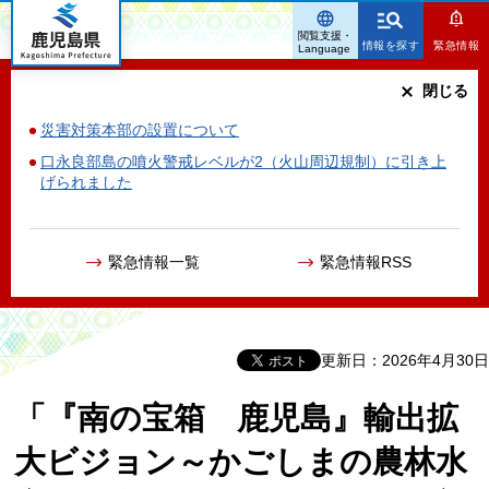
鹿児島県
閲覧支援・
情報を探す
緊急情報
Language
閉じる
災害対策本部の設置について
口永良部島の噴火警戒レベルが2（火山周辺規制）に引き上
げられました
緊急情報一覧
緊急情報RSS
更新日：2026年4月30日
「『南の宝箱 鹿児島』輸出拡
大ビジョン～かごしまの農林水