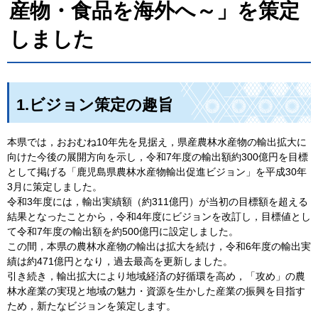
産物・食品を海外へ～」を策定
しました
1.ビジョン策定の趣旨
本県では，おおむね10年先を見据え，県産農林水産物の輸出拡大に
向けた今後の展開方向を示し，令和7年度の輸出額約300億円を目標
として掲げる「鹿児島県農林水産物輸出促進ビジョン」を平成30年
3月に策定しました。
令和3年度には，輸出実績額（約311億円）が当初の目標額を超える
結果となったことから，令和4年度にビジョンを改訂し，目標値とし
て令和7年度の輸出額を約500億円に設定しました。
この間，本県の農林水産物の輸出は拡大を続け，令和6年度の輸出実
績は約471億円となり，過去最高を更新しました。
引き続き，輸出拡大により地域経済の好循環を高め，「攻め」の農
林水産業の実現と地域の魅力・資源を生かした産業の振興を目指す
ため，新たなビジョンを策定します。