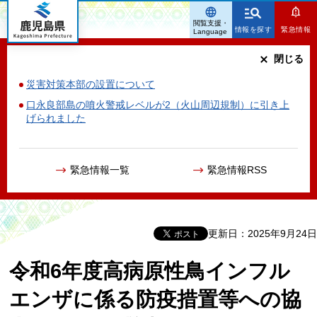
鹿児島県
閲覧支援・
情報を探す
緊急情報
Language
閉じる
災害対策本部の設置について
口永良部島の噴火警戒レベルが2（火山周辺規制）に引き上
げられました
緊急情報一覧
緊急情報RSS
更新日：2025年9月24日
令和6年度高病原性鳥インフル
エンザに係る防疫措置等への協