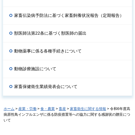
家畜伝染病予防法に基づく家畜飼養状況報告（定期報告）
獣医師法第22条に基づく獣医師の届出
動物薬事に係る各種手続きについて
動物診療施設について
家畜保健衛生業績発表会について
ホーム
>
産業・労働
>
食・農業
>
畜産
>
家畜衛生に関する情報
> 令和6年度高
病原性鳥インフルエンザに係る防疫措置等への協力に関する感謝状の贈呈につ
いて