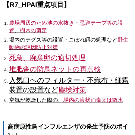
【R7_HPAI重点項目】
農場周辺のため池の水抜き
・
忌避テープ等の設
置
、
樹木の剪定
場内のテグス等の設置・こぼれ餌の処理など
野生
動物の誘因防止対策
死鳥、廃棄卵の適切処理
堆肥舎の防鳥ネットの再点検
入気口へのフィルター・不織布・細霧
装置の設置など
塵埃対策
空気が乾燥した際の、
場内の液状消毒又は散水
高病原性鳥インフルエンザの発生予防のポイ