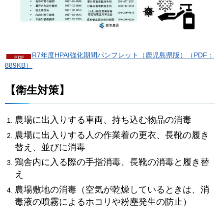
R7年度HPAI強化期間パンフレット（鹿児島県版）（PDF：
889KB）
【衛生対策】
農場に出入りする車両、持ち込む物品の消毒
農場に出入りする人の作業着の更衣、長靴の履き
替え、並びに消毒
鶏舎内に入る際の手指消毒、長靴の消毒と履き替
え
農場敷地の消毒（空気が乾燥しているときは、消
毒液の噴霧によるホコリや粉塵発生の防止）