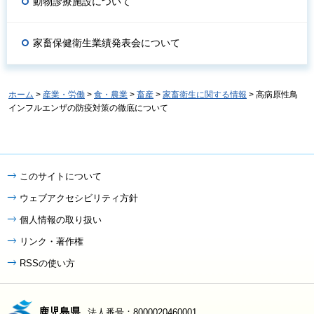
動物診療施設について
家畜保健衛生業績発表会について
ホーム
>
産業・労働
>
食・農業
>
畜産
>
家畜衛生に関する情報
> 高病原性鳥
インフルエンザの防疫対策の徹底について
このサイトについて
ウェブアクセシビリティ方針
個人情報の取り扱い
リンク・著作権
RSSの使い方
鹿児島県
法人番号：8000020460001