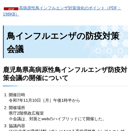
高病原性鳥インフルエンザ対策強化のポイント（PDF：
198KB）
鳥インフルエンザの防疫対策
会議
鹿児島県高病原性鳥インフルエンザ防疫対
策会議の開催について
開催日時
令和7年11月10日［月］午後1時半から
開催場所
県庁2階県政広報室
※会議は、対面とwebのハイブリッドにて開催した。
協議内容