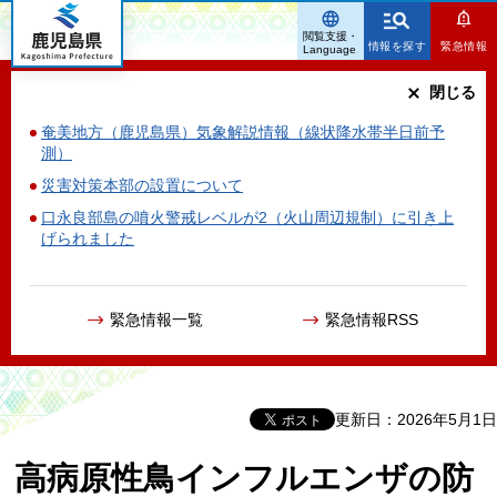
鹿児島県
閲覧支援・
情報を探す
緊急情報
Language
閉じる
奄美地方（鹿児島県）気象解説情報（線状降水帯半日前予
測）
災害対策本部の設置について
口永良部島の噴火警戒レベルが2（火山周辺規制）に引き上
げられました
緊急情報一覧
緊急情報RSS
更新日：2026年5月1日
高病原性鳥インフルエンザの防