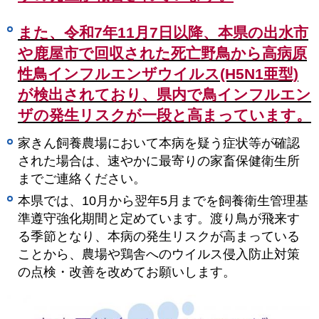
また、令和7年11月7日以降、本県の出水市
や鹿屋市で回収された死亡野鳥から高病原
性鳥インフルエンザウイルス(H5N1亜型)
が検出されており、県内で鳥インフルエン
ザの発生リスクが一段と高まっています。
家きん飼養農場において本病を疑う症状等が確認
された場合は、速やかに最寄りの家畜保健衛生所
までご連絡ください。
本県では、10月から翌年5月までを飼養衛生管理基
準遵守強化期間と定めています。渡り鳥が飛来す
る季節となり、本病の発生リスクが高まっている
ことから、農場や鶏舎へのウイルス侵入防止対策
の点検・改善を改めてお願いします。