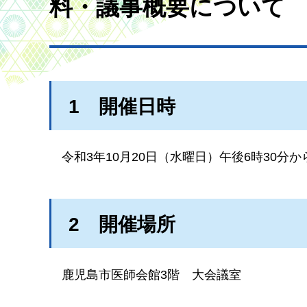
料・議事概要について
1
開
催日時
令和3年10月20日（水曜日）午後6時30分か
2
開
催場所
鹿児島市医師会館3
階
大会議室