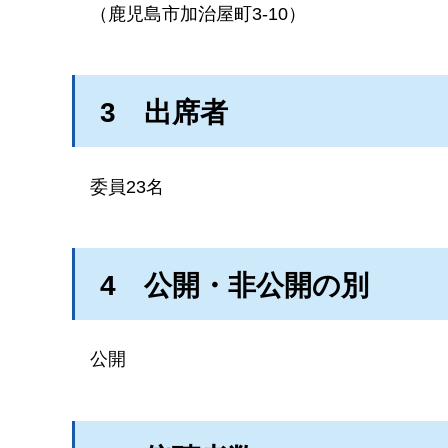
（鹿児島市加治屋町3-10）
3
出
席者
委員23名
4
公
開・非公開の別
公開