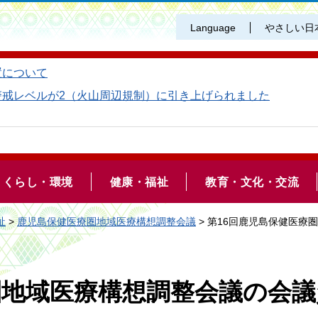
Language
やさしい日
置について
警戒レベルが2（火山周辺規制）に引き上げられました
くらし・環境
健康・福祉
教育・文化・交流
祉
>
鹿児島保健医療圏地域医療構想調整会議
> 第16回鹿児島保健医
圏地域医療構想調整会議の会議