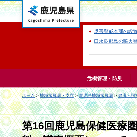
鹿児島県
災害警戒本部の設
口永良部島の噴火
危機管理・防災
ホーム
>
地域振興局・支庁
>
鹿児島地域振興局
>
健康・福
第16回鹿児島保健医療