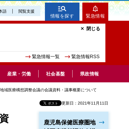
本語
閲覧支援
情報を探す
緊急情報
閉じる
緊急情報一覧
緊急情報RSS
産業・労働
社会基盤
県政情報
療圏地域医療構想調整会議の会議資料・議事概要について
更新日：2021年11月11日
資
鹿児島保健医療圏地