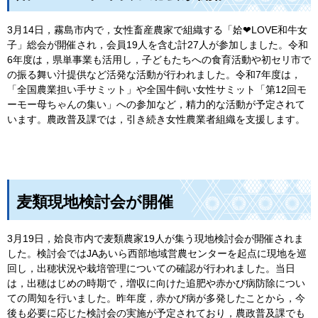
3月14日，霧島市内で，女性畜産農家で組織する「姶❤LOVE和牛女
子」総会が開催され，会員19人を含む計27人が参加しました。令和
6年度は，県単事業も活用し，子どもたちへの食育活動や初セリ市で
の振る舞い汁提供など活発な活動が行われました。令和7年度は，
「全国農業担い手サミット」や全国牛飼い女性サミット「第12回モ
ーモー母ちゃんの集い」への参加など，精力的な活動が予定されて
います。農政普及課では，引き続き女性農業者組織を支援します。
麦類現地検討会が開催
3月19日，姶良市内で麦類農家19人が集う現地検討会が開催されま
した。検討会ではJAあいら西部地域営農センターを起点に現地を巡
回し，出穂状況や栽培管理についての確認が行われました。当日
は，出穂はじめの時期で，増収に向けた追肥や赤かび病防除につい
ての周知を行いました。昨年度，赤かび病が多発したことから，今
後も必要に応じた検討会の実施が予定されており，農政普及課でも