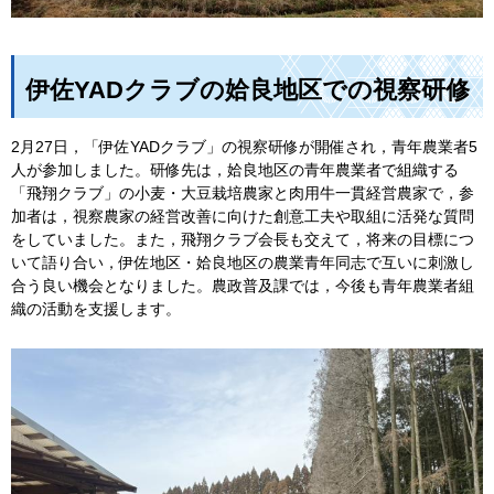
伊佐YADクラブの姶良地区での視察研修
2月27日，「伊佐YADクラブ」の視察研修が開催され，青年農業者5
人が参加しました。研修先は，姶良地区の青年農業者で組織する
「飛翔クラブ」の小麦・大豆栽培農家と肉用牛一貫経営農家で，参
加者は，視察農家の経営改善に向けた創意工夫や取組に活発な質問
をしていました。また，飛翔クラブ会長も交えて，将来の目標につ
いて語り合い，伊佐地区・姶良地区の農業青年同志で互いに刺激し
合う良い機会となりました。農政普及課では，今後も青年農業者組
織の活動を支援します。