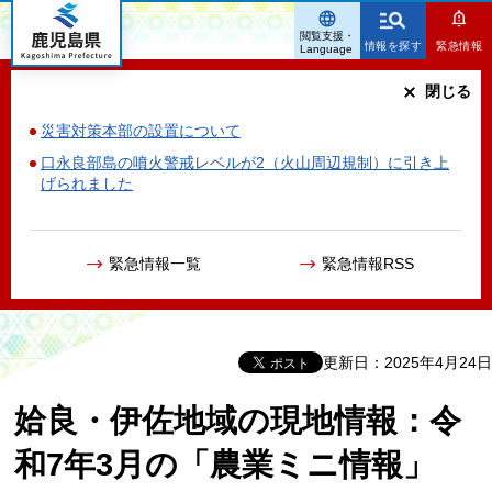
鹿児島県
閲覧支援・
情報を探す
緊急情報
Language
閉じる
災害対策本部の設置について
口永良部島の噴火警戒レベルが2（火山周辺規制）に引き上
げられました
緊急情報一覧
緊急情報RSS
更新日：2025年4月24日
姶良・伊佐地域の現地情報：令
和7年3月の「農業ミニ情報」