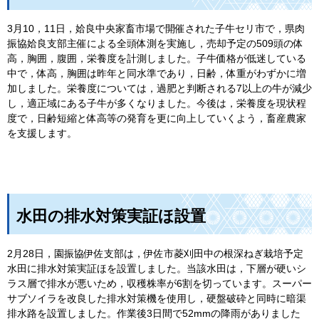
3月10，11日，姶良中央家畜市場で開催された子牛セリ市で，県肉
振協姶良支部主催による全頭体測を実施し，売却予定の509頭の体
高，胸囲，腹囲，栄養度を計測しました。子牛価格が低迷している
中で，体高，胸囲は昨年と同水準であり，日齢，体重がわずかに増
加しました。栄養度については，過肥と判断される7以上の牛が減少
し，適正域にある子牛が多くなりました。今後は，栄養度を現状程
度で，日齢短縮と体高等の発育を更に向上していくよう，畜産農家
を支援します。
水田の排水対策実証ほ設置
2月28日，園振協伊佐支部は，伊佐市菱刈田中の根深ねぎ栽培予定
水田に排水対策実証ほを設置しました。当該水田は，下層が硬いシ
ラス層で排水が悪いため，収穫株率が6割を切っています。スーパー
サブソイラを改良した排水対策機を使用し，硬盤破砕と同時に暗渠
排水路を設置しました。作業後3日間で52mmの降雨がありました