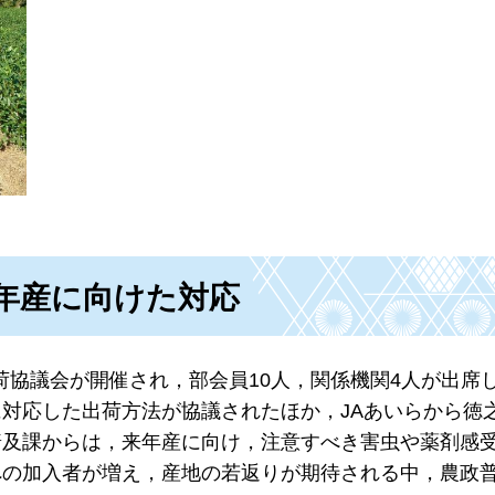
年産に向けた対応
出荷協議会が開催され，部会員10人，関係機関4人が出席
対応した出荷方法が協議されたほか，JAあいらから徳
普及課からは，来年産に向け，注意すべき害虫や薬剤感
への加入者が増え，産地の若返りが期待される中，農政