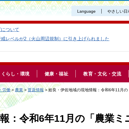
Language
やさしい日
置について
警戒レベルが2（火山周辺規制）に引き上げられました
くらし・環境
健康・福祉
教育・文化・交流
・労働
>
農業
>
普及情報
> 姶良・伊佐地域の現地情報：令和6年11月
報：令和6年11月の「農業ミ