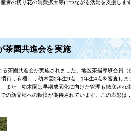
生産者の切り花の消費拡大等につながる活動を支援しま
が茶園共進会を実施
による茶園共進会が実施されました。地区茶指導班会員（
（慣行，有機），幼木園2年生9点，1年生4点を審査しま
た。また，幼木園は早期成園化に向けた管理も徹底され
内での新品種への転換が期待されています。この表彰は