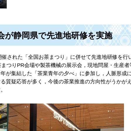
会が静岡県で先進地研修を実施
で開催された「全国お茶まつり」に併せて先進地研修を行
茶まつりPR会場や製茶機械の展示会，現地問屋・生産者
青年が集結した「茶業青年の夕べ」に参加し，人脈形成
する質疑応答が多く，今後の茶業推進の方向性がうかが
す。