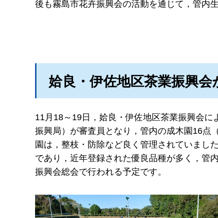
後も霧島市花卉振興会の活動を通じて，管内
姶良・伊佐地区茶業振興会
11月18～19日，姶良・伊佐地区茶業振興会
振興局）が審査員となり，管内の成木園16点
園は，整枝・防除など良く管理されていまし
であり，近年登録された優良品種が多く，管
振興会総会で行われる予定です。