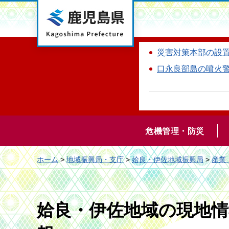
鹿児島県
災害対策本部の設
口永良部島の噴火
危機管理・防災
ホーム
>
地域振興局・支庁
>
姶良・伊佐地域振興局
>
産業
姶良・伊佐地域の現地情