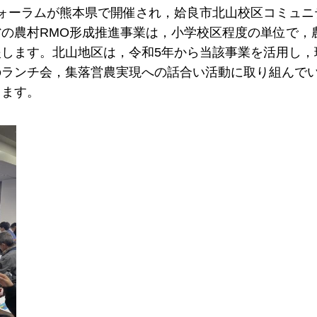
進フォーラムが熊本県で開催され，姶良市北山校区コミュ
の農村RMO形成推進事業は，小学校区程度の単位で，
します。北山地区は，令和5年から当該事業を活用し，
のランチ会，集落営農実現への話合い活動に取り組んで
します。