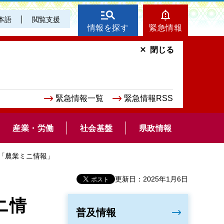
本語
閲覧支援
情報を探す
緊急情報
閉じる
緊急情報一覧
緊急情報RSS
産業・労働
社会基盤
県政情報
の「農業ミニ情報」
更新日：2025年1月6日
ニ情
普及情報